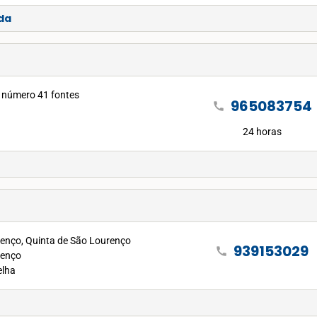
lda
número 41 fontes
965083754
call
24 horas
enço, Quinta de São Lourenço
939153029
call
renço
elha