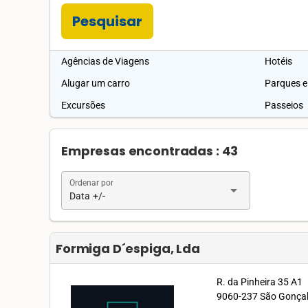
Pesquisar
Agências de Viagens
Hotéis
Alugar um carro
Parques e
Excursões
Passeios
Empresas encontradas : 43
Ordenar por
arrow_drop_down
Data +/-
Formiga D´espiga, Lda
R. da Pinheira 35 A1
9060-237 São Gonçalo