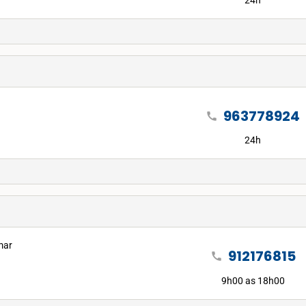
24h
963778924
call
24h
mar
912176815
call
9h00 as 18h00