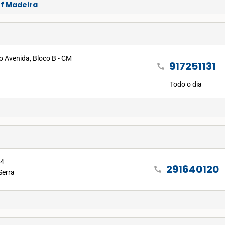
of Madeira
io Avenida, Bloco B - CM
917251131
call
Todo o dia
 4
291640120
call
Serra