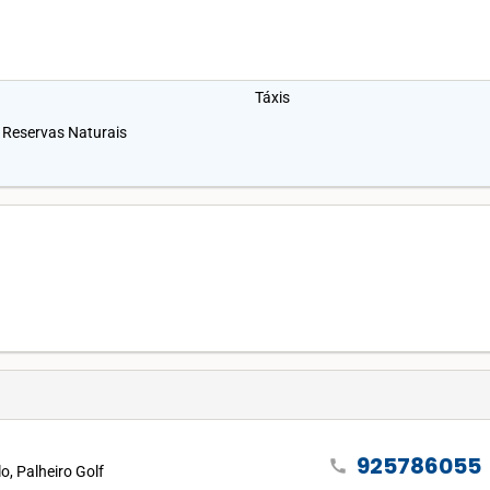
Táxis
 Reservas Naturais
925786055
call
, Palheiro Golf