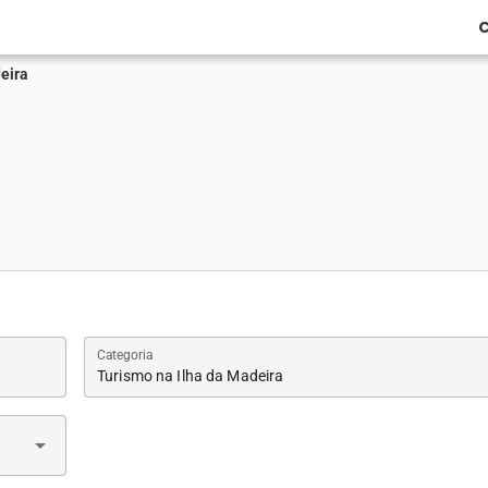
C
eira
Categoria
Turismo na Ilha da Madeira
arrow_drop_down