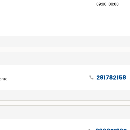
09:00- 00:00
291782158
call
onte