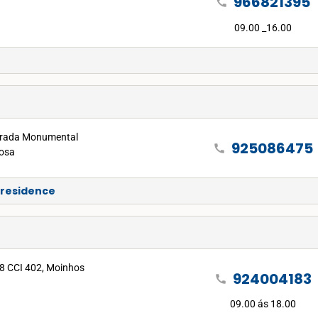
966821395
call
09.00 _16.00
strada Monumental
925086475
call
osa
 residence
º8 CCI 402, Moinhos
924004183
call
09.00 ás 18.00