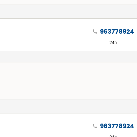
963778924
call
24h
963778924
call