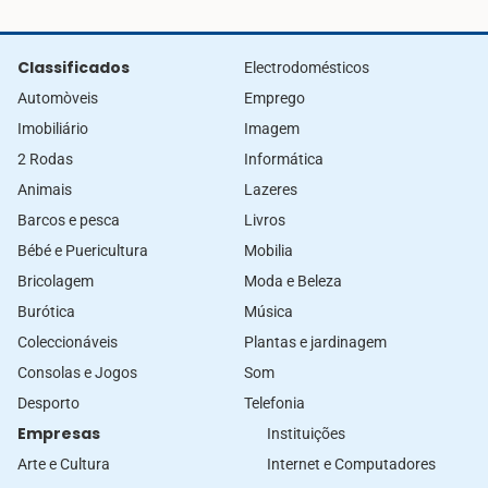
Classificados
Electrodomésticos
Automòveis
Emprego
Imobiliário
Imagem
2 Rodas
Informática
Animais
Lazeres
Barcos e pesca
Livros
Bébé e Puericultura
Mobilia
Bricolagem
Moda e Beleza
Burótica
Música
Coleccionáveis
Plantas e jardinagem
Consolas e Jogos
Som
Desporto
Telefonia
Empresas
Instituições
Arte e Cultura
Internet e Computadores