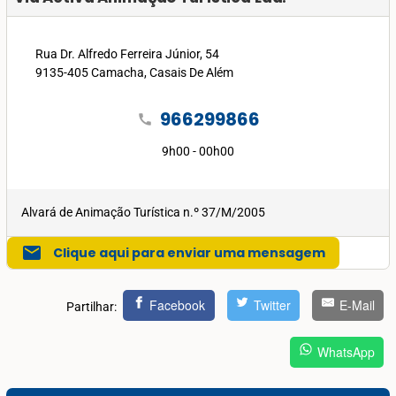
Rua Dr. Alfredo Ferreira Júnior, 54
9135-405 Camacha, Casais De Além
966299866
call
9h00 - 00h00
Alvará de Animação Turística n.º 37/M/2005
mail
Clique aqui para enviar uma mensagem
Facebook
Twitter
E-Mail
Partilhar:
WhatsApp