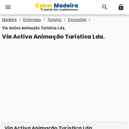
Cyber Madeira
menu
search
lock
O portal dos madeirenses
Madeira
/
Empresas
/
Turismo
/
Excursões
/
Via Activa Animação Turística Lda.
Via Activa Animação Turística Lda.
Via Activa Animação Turística Lda.