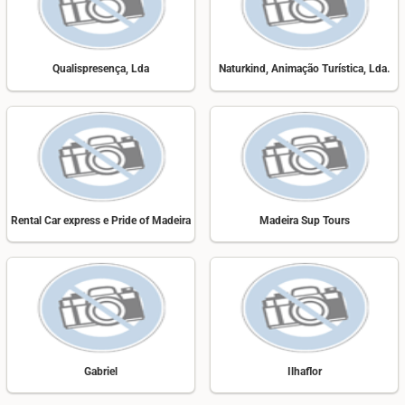
Qualispresença, Lda
Naturkind, Animação Turística, Lda.
Rental Car express e Pride of Madeira
Madeira Sup Tours
Gabriel
Ilhaflor