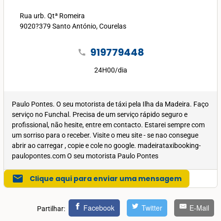
Rua urb. Qtª Romeira
9020?379 Santo António, Courelas
919779448
call
24H00/dia
Paulo Pontes. O seu motorista de táxi pela Ilha da Madeira. Faço
serviço no Funchal. Precisa de um serviço rápido seguro e
profissional, não hesite, entre em contacto. Estarei sempre com
um sorriso para o receber. Visite o meu site - se nao consegue
abrir ao carregar , copie e cole no google. madeirataxibooking-
paulopontes.com O seu motorista Paulo Pontes
mail
Clique aqui para enviar uma mensagem
Facebook
Twitter
E-Mail
Partilhar: