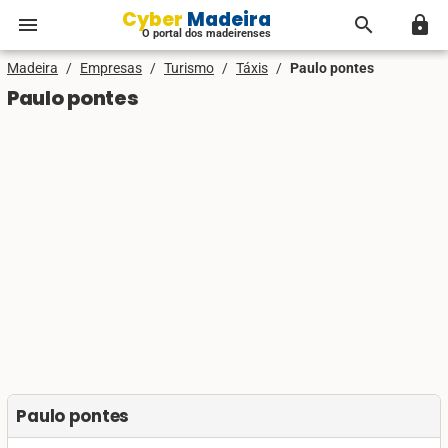
Cyber Madeira
menu
search
lock
O portal dos madeirenses
Madeira
/
Empresas
/
Turismo
/
Táxis
/
Paulo pontes
Paulo pontes
Paulo pontes