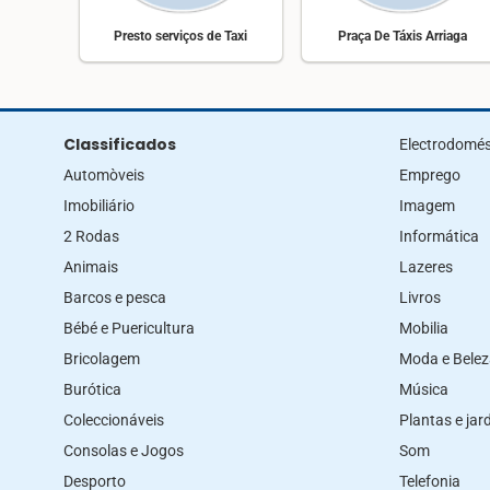
Presto serviços de Taxi
Praça De Táxis Arriaga
Classificados
Electrodomés
Automòveis
Emprego
Imobiliário
Imagem
2 Rodas
Informática
Animais
Lazeres
Barcos e pesca
Livros
Bébé e Puericultura
Mobilia
Bricolagem
Moda e Bele
Burótica
Música
Coleccionáveis
Plantas e ja
Consolas e Jogos
Som
Desporto
Telefonia