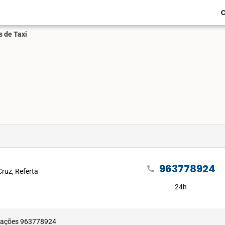
C
s de Taxi
963778924
call
ruz, Referta
24h
ormações 963778924