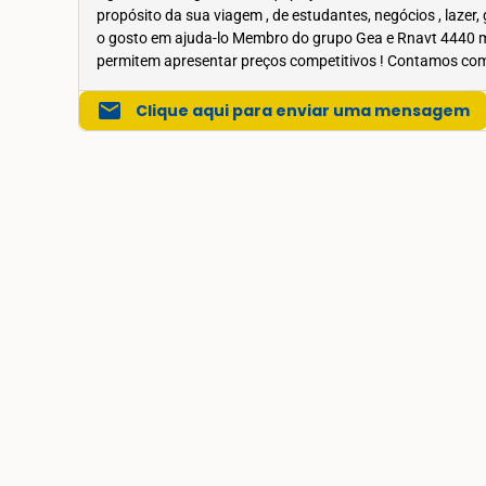
propósito da sua viagem , de estudantes, negócios , lazer, 
o gosto em ajuda-lo Membro do grupo Gea e Rnavt 4440 m
permitem apresentar preços competitivos ! Contamos com 
mail
Clique aqui para enviar uma mensagem