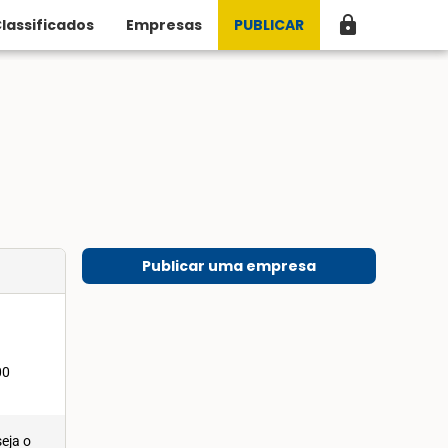
lock
lassificados
Empresas
PUBLICAR
Publicar uma empresa
00
eja o