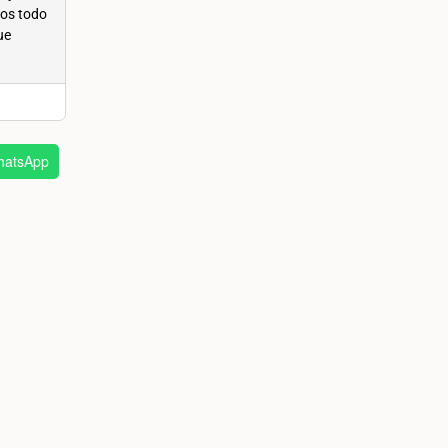
mos todo
ue
atsApp