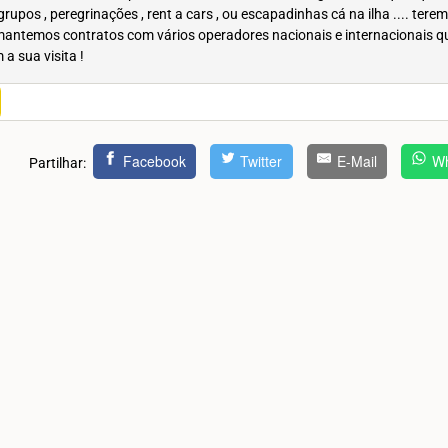
grupos , peregrinações , rent a cars , ou escapadinhas cá na ilha .... tere
antemos contratos com vários operadores nacionais e internacionais q
a sua visita !
Facebook
Twitter
E-Mail
Wh
Partilhar: