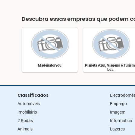
Descubra essas empresas que podem co
Madeiraforyou
Planeta Azul, Viagens e Turis
Lda.
Classificados
Electrodomés
Automòveis
Emprego
Imobiliário
Imagem
2 Rodas
Informática
Animais
Lazeres