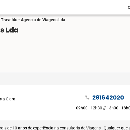
C
Travel4u - Agencia de Viagens Lda
s Lda
291642020
call
nta Clara
09h00 - 12h30 // 13h00 - 18h
is de 10 anos de experiência na consultoria de Viagens . Qualquer que s