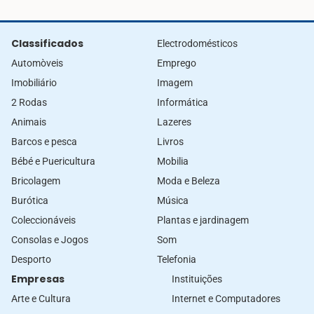
Classificados
Electrodomésticos
Automòveis
Emprego
Imobiliário
Imagem
2 Rodas
Informática
Animais
Lazeres
Barcos e pesca
Livros
Bébé e Puericultura
Mobilia
Bricolagem
Moda e Beleza
Burótica
Música
Coleccionáveis
Plantas e jardinagem
Consolas e Jogos
Som
Desporto
Telefonia
Empresas
Instituições
Arte e Cultura
Internet e Computadores