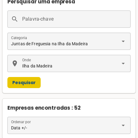
Persquisar uma empresa
search
Palavra-chave
Categoria
arrow_drop_down
Juntas de Freguesia na Ilha da Madeira
Onde
location_on
arrow_drop_down
Ilha da Madeira
Pesquisar
Empresas encontradas : 52
Ordenar por
arrow_drop_down
Data +/-