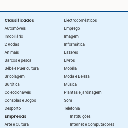
Classificados
Electrodomésticos
Automòveis
Emprego
Imobiliário
Imagem
2 Rodas
Informática
Animais
Lazeres
Barcos e pesca
Livros
Bébé e Puericultura
Mobilia
Bricolagem
Moda e Beleza
Burótica
Música
Coleccionáveis
Plantas e jardinagem
Consolas e Jogos
Som
Desporto
Telefonia
Empresas
Instituições
Arte e Cultura
Internet e Computadores