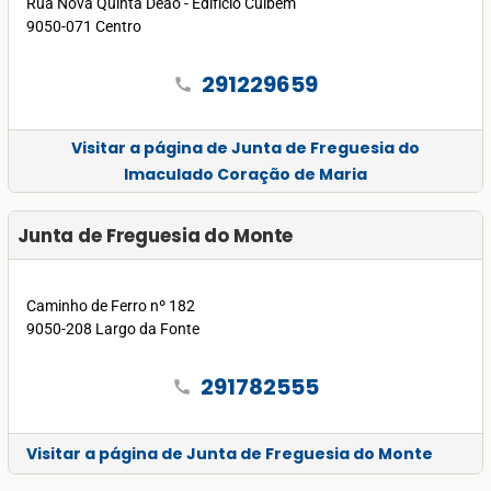
Rua Nova Quinta Deão - Edifício Cuibem
9050-071 Centro
291229659
call
Visitar a página de Junta de Freguesia do
Imaculado Coração de Maria
Junta de Freguesia do Monte
Caminho de Ferro nº 182
9050-208 Largo da Fonte
291782555
call
Visitar a página de Junta de Freguesia do Monte