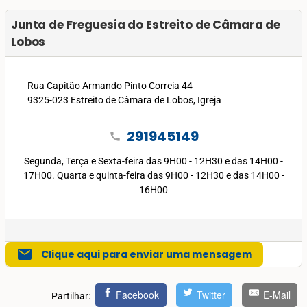
Junta de Freguesia do Estreito de Câmara de
Lobos
Rua Capitão Armando Pinto Correia 44
9325-023 Estreito de Câmara de Lobos, Igreja
291945149
call
Segunda, Terça e Sexta-feira das 9H00 - 12H30 e das 14H00 -
17H00. Quarta e quinta-feira das 9H00 - 12H30 e das 14H00 -
16H00
mail
Clique aqui para enviar uma mensagem
Facebook
Twitter
E-Mail
Partilhar: