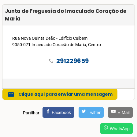
Junta de Freguesia do Imaculado Coração de
Maria
Rua Nova Quinta Deão - Edifício Cuibem
9050-071 Imaculado Coração de Maria, Centro
291229659
call
mail
Clique aqui para enviar uma mensagem
Facebook
Twitter
E-Mail
Partilhar:
WhatsApp