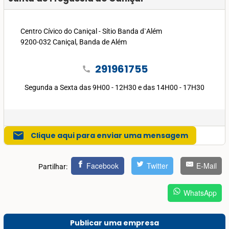
Centro Cívico do Caniçal - Sítio Banda d`Além
9200-032 Caniçal, Banda de Além
291961755
call
Segunda a Sexta das 9H00 - 12H30 e das 14H00 - 17H30
mail
Clique aqui para enviar uma mensagem
Facebook
Twitter
E-Mail
Partilhar:
WhatsApp
Publicar uma empresa