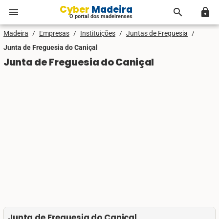
Cyber Madeira
menu
search
lock
O portal dos madeirenses
Madeira
/
Empresas
/
Instituições
/
Juntas de Freguesia
/
Junta de Freguesia do Caniçal
Junta de Freguesia do Caniçal
Junta de Freguesia do Caniçal