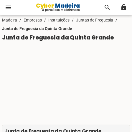
Cyber Madeira
menu
search
lock
O portal dos madeirenses
Madeira
/
Empresas
/
Instituições
/
Juntas de Freguesia
/
Junta de Freguesia da Quinta Grande
Junta de Freguesia da Quinta Grande
Junta de Freguesia da Quinta Grande