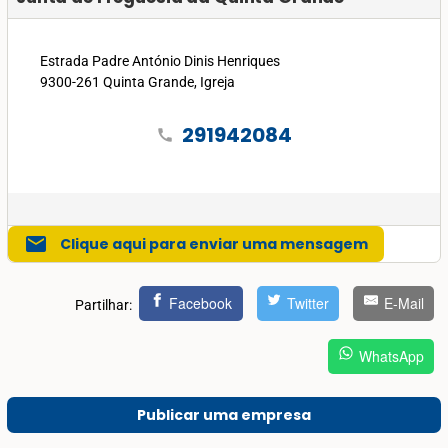
Estrada Padre António Dinis Henriques
9300-261 Quinta Grande, Igreja
291942084
call
mail
Clique aqui para enviar uma mensagem
Facebook
Twitter
E-Mail
Partilhar:
WhatsApp
Publicar uma empresa