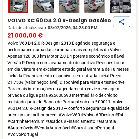
VOLVO XC 60 D4 2.0 R-Design Gasóleo
share
Data de atualização :
08/07/2026, 04:28:00 PM
21 000,00 €
Volvo V60 D4 2.0 R-Design | 2013 Elegância segurança e
performance numa das carrinhas mais completas da Volvo.
Apenas 120.000 km Motor 2.0 D4 potente económico e fiável
Versão R-Design com acabamento desportivo Revisões todas
em dia Viatura em excelente estado geral Garantia de 18 meses
incluída Financiamento disponível sem entrada inicial Preço:
21.750€ (valor negociável) Disponível para visita e teste-drive.
Para mais informações ou agendamento envie mensagem
privada ou ligue para 925608590 Intermediário de crédito
registado junto do Banco de Portugal sob o n.º 00011. Volvo
V60 D4 2.0 R-Design de 2013 — conforto segurança e qualidade
premium ao melhor preço. #VolvoV60 #Volvo #RDesign #D4
#CarrinhaPremium #Usados #Financiamento #Garantia
#Automóveis #VendaAutomóvel #CarroUsadoPortugal
#VolvoPortugal