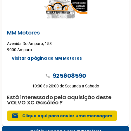
MM Motores
Avenida Do Amparo, 153
9000 Amparo
Visitar a página de MM Motores
925608590
call
10:00 ás 20:00 de Segunda a Sabado
Está interessado pela aquisição deste
VOLVO XC Gasóleo ?
mail
Clique aqui para enviar uma mensagem