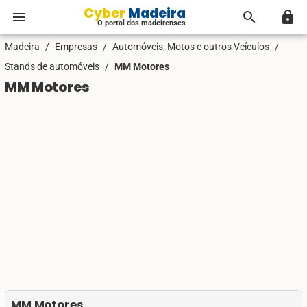
Cyber Madeira
menu
search
lock
O portal dos madeirenses
Madeira
/
Empresas
/
Automóveis, Motos e outros Veículos
/
Stands de automóveis
/
MM Motores
MM Motores
MM Motores