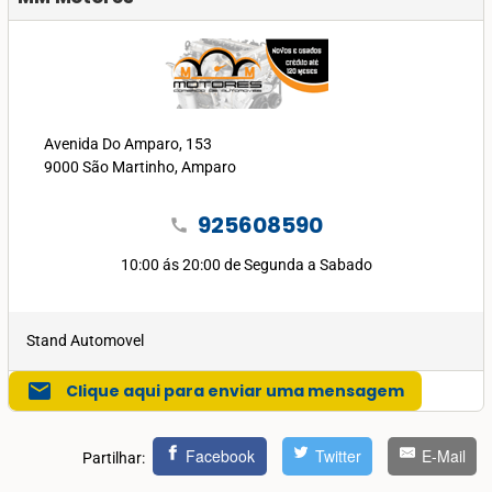
Avenida Do Amparo, 153
9000 São Martinho, Amparo
925608590
call
10:00 ás 20:00 de Segunda a Sabado
Stand Automovel
mail
Clique aqui para enviar uma mensagem
Facebook
Twitter
E-Mail
Partilhar: