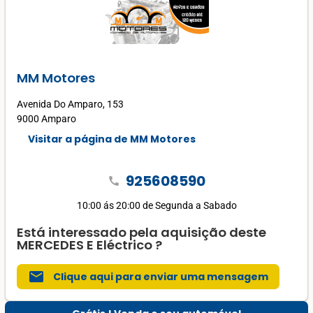
MM Motores
Avenida Do Amparo, 153
9000 Amparo
Visitar a página de MM Motores
925608590
call
10:00 ás 20:00 de Segunda a Sabado
Está interessado pela aquisição deste
MERCEDES E Eléctrico ?
mail
Clique aqui para enviar uma mensagem