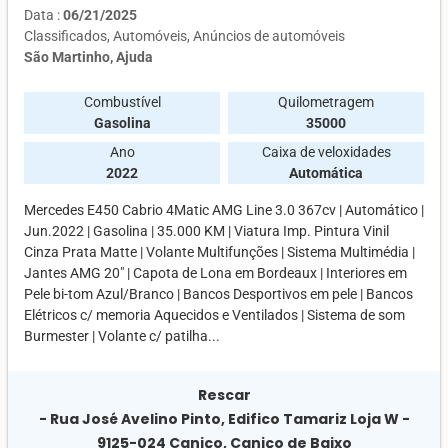
Data :
06/21/2025
Classificados
Automóveis
Anúncios de automóveis
São Martinho, Ajuda
Combustível
Quilometragem
Gasolina
35000
Ano
Caixa de veloxidades
2022
Automática
Mercedes E450 Cabrio 4Matic AMG Line 3.0 367cv | Automático |
Jun.2022 | Gasolina | 35.000 KM | Viatura Imp. Pintura Vinil
Cinza Prata Matte | Volante Multifunções | Sistema Multimédia |
Jantes AMG 20″ | Capota de Lona em Bordeaux | Interiores em
Pele bi-tom Azul/Branco | Bancos Desportivos em pele | Bancos
Elétricos c/ memoria Aquecidos e Ventilados | Sistema de som
Burmester | Volante c/ patilha...
Rescar
- Rua José Avelino Pinto, Edifico Tamariz Loja W -
9125-024 Caniço, Caniço de Baixo