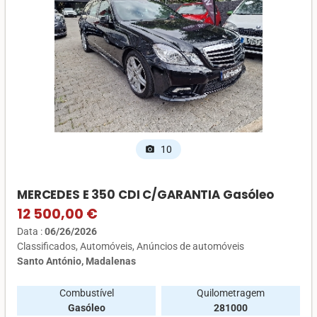
10
photo_camera
MERCEDES E 350 CDI C/GARANTIA Gasóleo
12 500,00 €
Data :
06/26/2026
Classificados
Automóveis
Anúncios de automóveis
Santo António, Madalenas
Combustível
Quilometragem
Gasóleo
281000