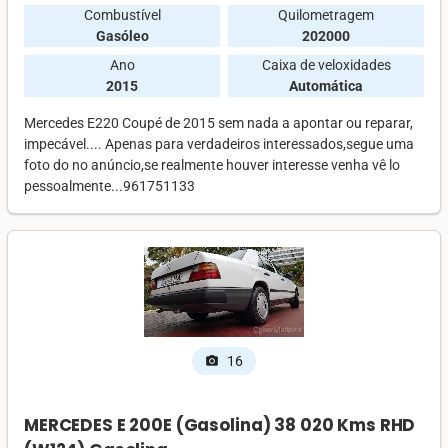
Combustível
Quilometragem
Gasóleo
202000
Ano
Caixa de veloxidades
2015
Automática
Mercedes E220 Coupé de 2015 sem nada a apontar ou reparar,
impecável.... Apenas para verdadeiros interessados,segue uma
foto do no anúncio,se realmente houver interesse venha vê lo
pessoalmente...961751133
16
photo_camera
MERCEDES E 200E (Gasolina) 38 020 Kms RHD