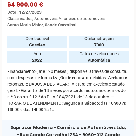
64 900,00 €
Data :
12/27/2023
Classificados
Automóveis
Anúncios de automóveis
Santa Maria Maior, Conde Carvalhal
Combustível
Quilometragem
Gasóleo
7000
Ano
Caixa de veloxidades
2022
Automática
Financiamento ( até 120 meses ) disponível através de consulta,
com despesas de formalização de contrato incluídas. Aceitamos
retomas. ::: DADOS A DESTACAR: - Viatura em excelente estado
geral. - Garantia de 18 meses por acordo mútuo, nos termos do
n.º 3 do art.º 12.º do DL n.º 84/2021, de 18 de outubro. :::
HORÁRIO DE ATENDIMENTO: Segunda a Sábado: das 10h00 ?s
13h00 e das 14h00 ?s 1...
Supracar Madeira - Comércio de Automóveis Lda,
- Rua Conde Carvalhal 78A - 9060-012 Conde