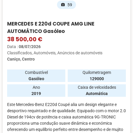
59
photo_camera
MERCEDES E 220d COUPE AMG LINE
AUTOMÁTICO Gasóleo
38 500,00 €
Data :
08/07/2026
Classificados
Automóveis
Anúncios de automóveis
Caniço, Centro
Combustível
Quilometragem
Gasóleo
129000
Ano
Caixa de veloxidades
2019
Automática
Este Mercedes-Benz E220d Coupé alia um design elegante e
desportivo requintado e de qualidade. Equipado com o motor 2.0
Diesel de 194cv de potência e caixa automática 9G-TRONIC
proporciona uma condução suave dinâmica e económica
oferecendo um equilíbrio perfeito entre desempenho e de mujito