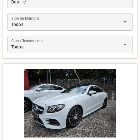
Data +/-
Tipo de Membro
arrow_drop_down
Todos
Classificados com
arrow_drop_down
Todos