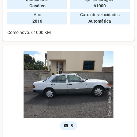
Gasóleo
61000
Ano
Caixa de veloxidades
2016
Automática
Como novo. 61000 KM
8
photo_camera