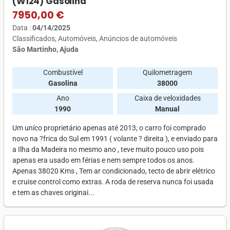
(W124) Gasolina
7950,00 €
Data :
04/14/2025
Classificados
Automóveis
Anúncios de automóveis
São Martinho, Ajuda
Combustível
Quilometragem
Gasolina
38000
Ano
Caixa de veloxidades
1990
Manual
Um uníco proprietário apenas até 2013, o carro foi comprado
novo na ?frica do Sul em 1991 ( volante ? direita ), e enviado para
a Ilha da Madeira no mesmo ano , teve muito pouco uso pois
apenas era usado em férias e nem sempre todos os anos.
Apenas 38020 Kms , Tem ar condicionado, tecto de abrir elétrico
e cruise control como extras. A roda de reserva nunca foi usada
e tem as chaves originai...