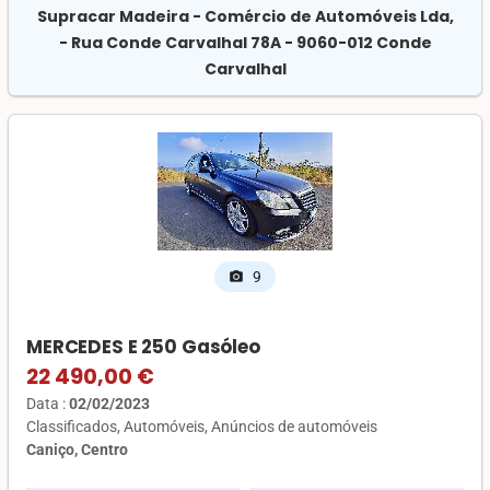
Supracar Madeira - Comércio de Automóveis Lda,
- Rua Conde Carvalhal 78A - 9060-012 Conde
Carvalhal
9
photo_camera
MERCEDES E 250 Gasóleo
22 490,00 €
Data :
02/02/2023
Classificados
Automóveis
Anúncios de automóveis
Caniço, Centro