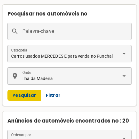
Pesquisar nos automóveis no
search
Palavra-chave
Categoria
arrow_drop_down
Carros usados MERCEDES E para venda no Funchal
Onde
location_on
arrow_drop_down
Ilha da Madeira
Pesquisar
Filtrar
Anúncios de automóveis encontrados no : 20
Ordenar por
arrow_drop_down