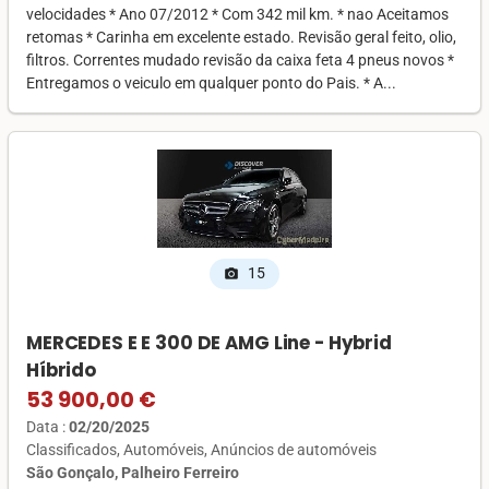
velocidades * Ano 07/2012 * Com 342 mil km. * nao Aceitamos
retomas * Carinha em excelente estado. Revisão geral feito, olio,
filtros. Correntes mudado revisão da caixa feta 4 pneus novos *
Entregamos o veiculo em qualquer ponto do Pais. * A...
15
photo_camera
MERCEDES E E 300 DE AMG Line - Hybrid
Híbrido
53 900,00 €
Data :
02/20/2025
Classificados
Automóveis
Anúncios de automóveis
São Gonçalo, Palheiro Ferreiro