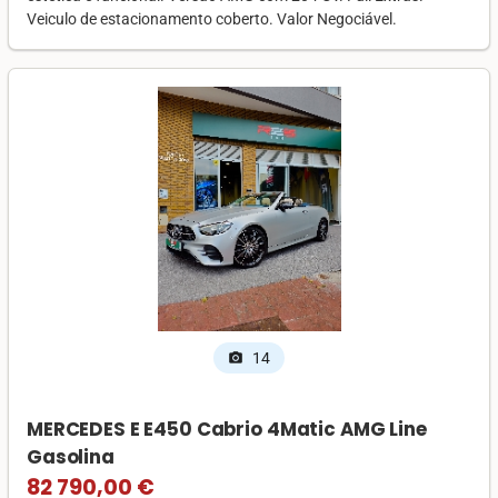
Veiculo de estacionamento coberto. Valor Negociável.
14
photo_camera
MERCEDES E E450 Cabrio 4Matic AMG Line
Gasolina
82 790,00 €