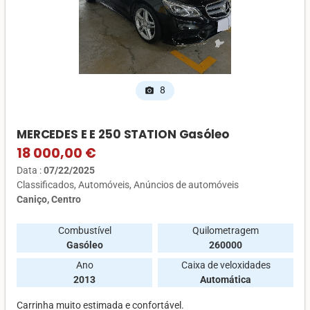
8
photo_camera
MERCEDES E E 250 STATION Gasóleo
18 000,00 €
Data :
07/22/2025
Classificados
Automóveis
Anúncios de automóveis
Caniço, Centro
Combustível
Quilometragem
Gasóleo
260000
Ano
Caixa de veloxidades
2013
Automática
Carrinha muito estimada e confortável.