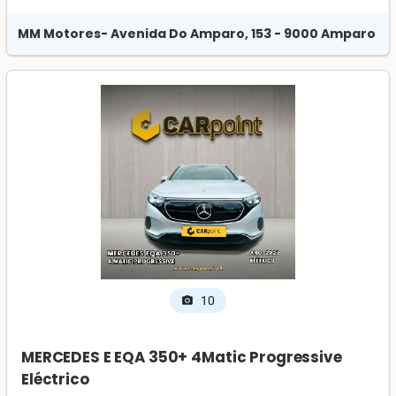
MM Motores
- Avenida Do Amparo, 153 - 9000 Amparo
10
photo_camera
MERCEDES E EQA 350+ 4Matic Progressive
Eléctrico