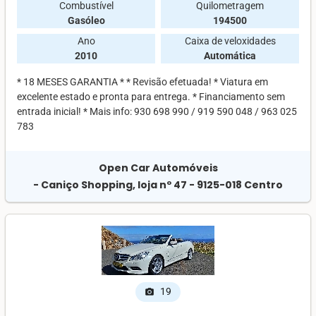
Combustível
Quilometragem
Gasóleo
194500
Ano
Caixa de veloxidades
2010
Automática
* 18 MESES GARANTIA * * Revisão efetuada! * Viatura em
excelente estado e pronta para entrega. * Financiamento sem
entrada inicial! * Mais info: 930 698 990 / 919 590 048 / 963 025
783
Open Car Automóveis
- Caniço Shopping, loja nº 47 - 9125-018 Centro
19
photo_camera