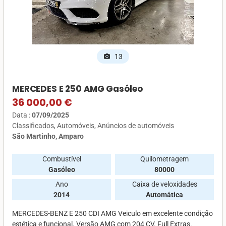
13
photo_camera
MERCEDES E 250 AMG Gasóleo
36 000,00 €
Data :
07/09/2025
Classificados
Automóveis
Anúncios de automóveis
São Martinho, Amparo
Combustível
Quilometragem
Gasóleo
80000
Ano
Caixa de veloxidades
2014
Automática
MERCEDES-BENZ E 250 CDI AMG Veiculo em excelente condição
estética e funcional. Versão AMG com 204 CV. Full Extras.