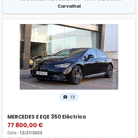
Carvalhal
13
photo_camera
MERCEDES E EQE 350 Eléctrico
77 800,00 €
Data :
12/27/2023