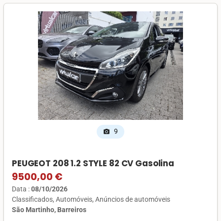
9
photo_camera
PEUGEOT 208 1.2 STYLE 82 CV Gasolina
9500,00 €
Data :
08/10/2026
Classificados
Automóveis
Anúncios de automóveis
São Martinho, Barreiros