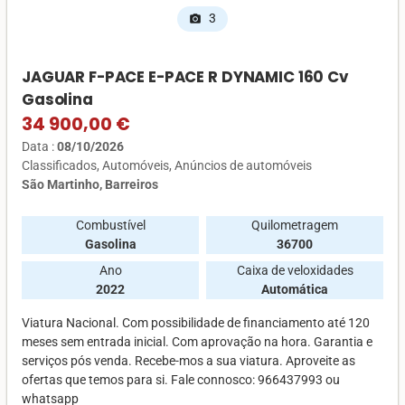
3
photo_camera
JAGUAR F-PACE E-PACE R DYNAMIC 160 Cv
Gasolina
34 900,00 €
Data :
08/10/2026
Classificados
Automóveis
Anúncios de automóveis
São Martinho, Barreiros
Combustível
Quilometragem
Gasolina
36700
Ano
Caixa de veloxidades
2022
Automática
Viatura Nacional. Com possibilidade de financiamento até 120
meses sem entrada inicial. Com aprovação na hora. Garantia e
serviços pós venda. Recebe-mos a sua viatura. Aproveite as
ofertas que temos para si. Fale connosco: 966437993 ou
whatsapp