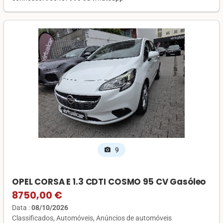
9
photo_camera
OPEL CORSA E 1.3 CDTI COSMO 95 CV Gasóleo
8750,00 €
Data :
08/10/2026
Classificados
Automóveis
Anúncios de automóveis