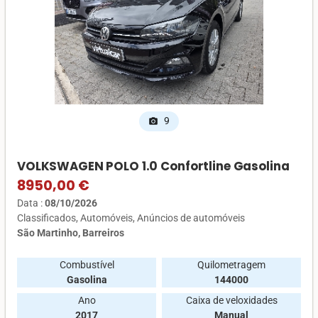
9
photo_camera
VOLKSWAGEN POLO 1.0 Confortline Gasolina
8950,00 €
Data :
08/10/2026
Classificados
Automóveis
Anúncios de automóveis
São Martinho, Barreiros
Combustível
Quilometragem
Gasolina
144000
Ano
Caixa de veloxidades
2017
Manual