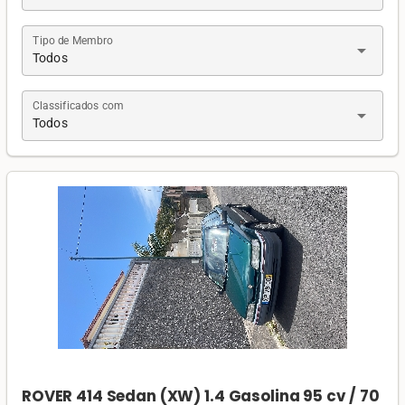
Tipo de Membro
arrow_drop_down
Todos
Classificados com
arrow_drop_down
Todos
ROVER 414 Sedan (XW) 1.4 Gasolina 95 cv / 70