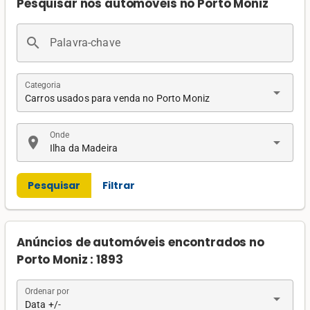
Pesquisar nos automóveis no Porto Moniz
search
Palavra-chave
Categoria
arrow_drop_down
Carros usados para venda no Porto Moniz
Onde
location_on
arrow_drop_down
Ilha da Madeira
Pesquisar
Filtrar
Anúncios de automóveis encontrados no
Porto Moniz : 1893
Ordenar por
arrow_drop_down
Data +/-