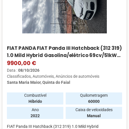
FIAT PANDA FIAT Panda III Hatchback (312 319)
1.0 Mild Hybrid Gasolina/elétrico 69cv/51kW
2020 - 2026 463 41 162 Híbrido
9900,00 €
Data :
08/10/2026
Classificados
Automóveis
Anúncios de automóveis
Santa Maria Maior, Quinta do Faial
Combustível
Quilometragem
Híbrido
60000
Ano
Caixa de veloxidades
2022
Manual
FIAT Panda III Hatchback (312 319) 1.0 Mild Hybrid