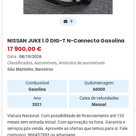
9
photo_camera
NISSAN JUKE 1.0 DIG-T N-Connecta Gasolina
17 900,00 €
Data :
08/10/2026
Classificados
Automóveis
Anúncios de automóveis
São Martinho, Barreiros
Combustível
Quilometragem
Gasolina
66000
Ano
Caixa de veloxidades
2021
Manual
Viatura Nacional. Com possibilidade de financiamento até 120
meses sem entrada inicial. Com aprovação na hora. Garantia e
serviços pós venda. Aproveite as ofertas que temos para si. Fale
connosco: 966437993 ou whatsapp