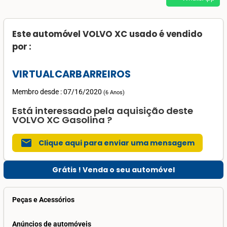
Este automóvel VOLVO XC usado é vendido
por :
VIRTUALCARBARREIROS
Membro desde : 07/16/2020
(
6 Anos
)
Está interessado pela aquisição deste
VOLVO XC Gasolina ?
mail
Clique aqui para enviar uma mensagem
Grátis ! Venda o seu automóvel
Peças e Acessórios
Anúncios de automóveis