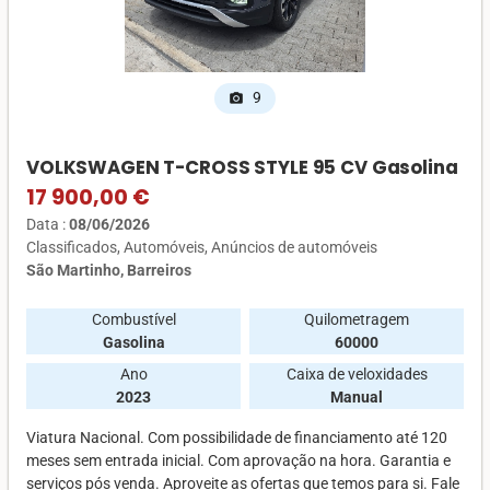
9
photo_camera
VOLKSWAGEN T-CROSS STYLE 95 CV Gasolina
17 900,00 €
Data :
08/06/2026
Classificados
Automóveis
Anúncios de automóveis
São Martinho, Barreiros
Combustível
Quilometragem
Gasolina
60000
Ano
Caixa de veloxidades
2023
Manual
Viatura Nacional. Com possibilidade de financiamento até 120
meses sem entrada inicial. Com aprovação na hora. Garantia e
serviços pós venda. Aproveite as ofertas que temos para si. Fale