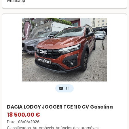
whatsapp
11
photo_camera
DACIA LODGY JOGGER TCE 110 CV Gasolina
18 500,00 €
Data :
08/06/2026
Classificados
Automóveis
Anúncios de automóveis