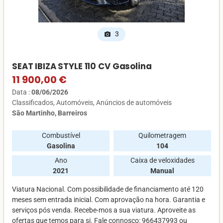
3
photo_camera
SEAT IBIZA STYLE 110 CV Gasolina
11 900,00 €
Data :
08/06/2026
Classificados
Automóveis
Anúncios de automóveis
São Martinho, Barreiros
Combustível
Quilometragem
Gasolina
104
Ano
Caixa de veloxidades
2021
Manual
Viatura Nacional. Com possibilidade de financiamento até 120
meses sem entrada inicial. Com aprovação na hora. Garantia e
serviços pós venda. Recebe-mos a sua viatura. Aproveite as
ofertas que temos para si. Fale connosco: 966437993 ou