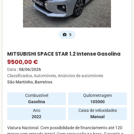
9
photo_camera
MITSUBISHI SPACE STAR 1.2 Intense Gasolina
9500,00 €
Data :
08/06/2026
Classificados
Automóveis
Anúncios de automóveis
São Martinho, Barreiros
Combustível
Quilometragem
Gasolina
105000
Ano
Caixa de veloxidades
2022
Manual
Viatura Nacional. Com possibilidade de financiamento até 120
meses sem entrada inicial. Com aprovação na hora. Garantia e