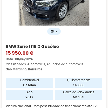
9
photo_camera
BMW Serie 1 116 D Gasóleo
15 950,00 €
Data :
08/06/2026
Classificados
Automóveis
Anúncios de automóveis
São Martinho, Barreiros
Combustível
Quilometragem
Gasóleo
140000
Ano
Caixa de veloxidades
2017
Manual
Viatura Nacional. Com possibilidade de financiamento até 120