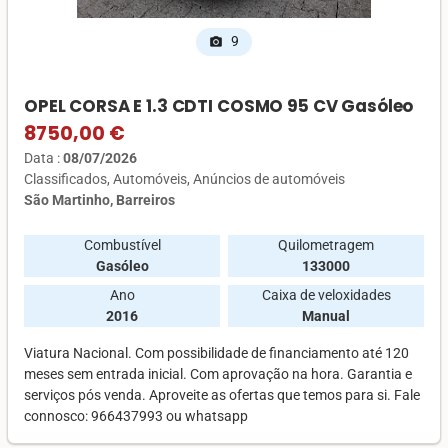
9
photo_camera
OPEL CORSA E 1.3 CDTI COSMO 95 CV Gasóleo
8750,00 €
Data :
08/07/2026
Classificados
Automóveis
Anúncios de automóveis
São Martinho, Barreiros
Combustível
Quilometragem
Gasóleo
133000
Ano
Caixa de veloxidades
2016
Manual
Viatura Nacional. Com possibilidade de financiamento até 120
meses sem entrada inicial. Com aprovação na hora. Garantia e
serviços pós venda. Aproveite as ofertas que temos para si. Fale
connosco: 966437993 ou whatsapp