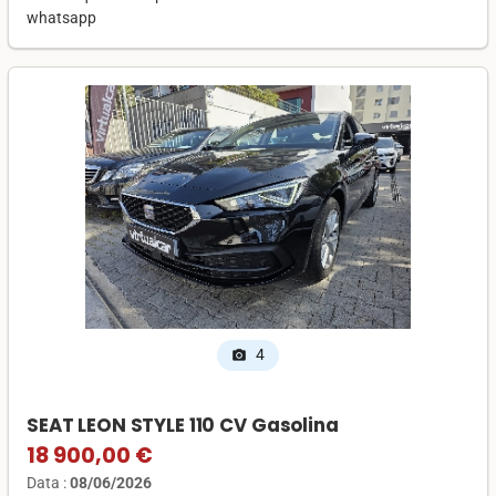
whatsapp
4
photo_camera
SEAT LEON STYLE 110 CV Gasolina
18 900,00 €
Data :
08/06/2026