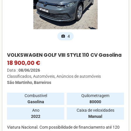
4
photo_camera
VOLKSWAGEN GOLF VIII STYLE 110 CV Gasolina
18 900,00 €
Data :
08/06/2026
Classificados
Automóveis
Anúncios de automóveis
São Martinho, Barreiros
Combustível
Quilometragem
Gasolina
80000
Ano
Caixa de veloxidades
2022
Manual
Viatura Nacional. Com possibilidade de financiamento até 120