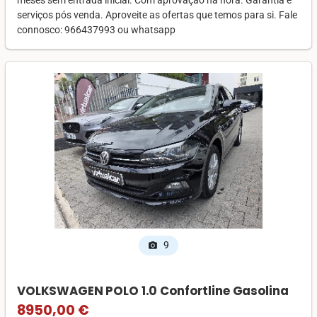
serviços pós venda. Aproveite as ofertas que temos para si. Fale
connosco: 966437993 ou whatsapp
9
photo_camera
VOLKSWAGEN POLO 1.0 Confortline Gasolina
8950,00 €