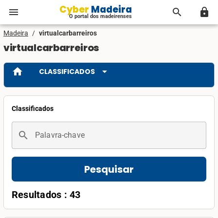
Cyber Madeira
menu
search
lock
O portal dos madeirenses
Madeira
/
virtualcarbarreiros
virtualcarbarreiros
home
arrow_drop_down
CLASSIFICADOS
Classificados
search
Palavra-chave
Pesquisar
Resultados : 43