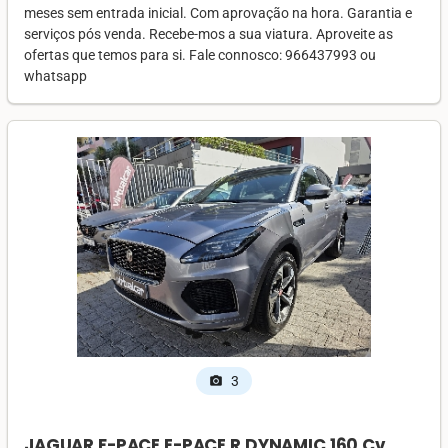
meses sem entrada inicial. Com aprovação na hora. Garantia e
serviços pós venda. Recebe-mos a sua viatura. Aproveite as
ofertas que temos para si. Fale connosco: 966437993 ou
whatsapp
3
photo_camera
JAGUAR F-PACE E-PACE R DYNAMIC 160 Cv