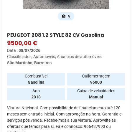
9
photo_camera
PEUGEOT 208 1.2 STYLE 82 CV Gasolina
9500,00 €
Data :
08/07/2026
Classificados
Automóveis
Anúncios de automóveis
São Martinho, Barreiros
Combustível
Quilometragem
Gasolina
96000
Ano
Caixa de veloxidades
2018
Manual
Viatura Nacional. Com possibilidade de financiamento até 120
meses sem entrada inicial. Com aprovação na hora. Garantia e
serviços pós venda. Recebe-mos a sua viatura. Aproveite as
ofertas que temos para si. Fale connosco: 966437993 ou