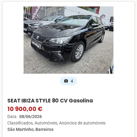
4
photo_camera
SEAT IBIZA STYLE 80 CV Gasolina
10 900,00 €
Data :
08/06/2026
Classificados
Automóveis
Anúncios de automóveis
São Martinho, Barreiros