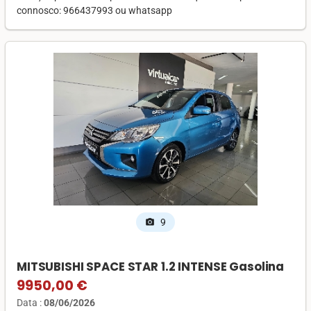
connosco: 966437993 ou whatsapp
9
photo_camera
MITSUBISHI SPACE STAR 1.2 INTENSE Gasolina
9950,00 €
Data :
08/06/2026