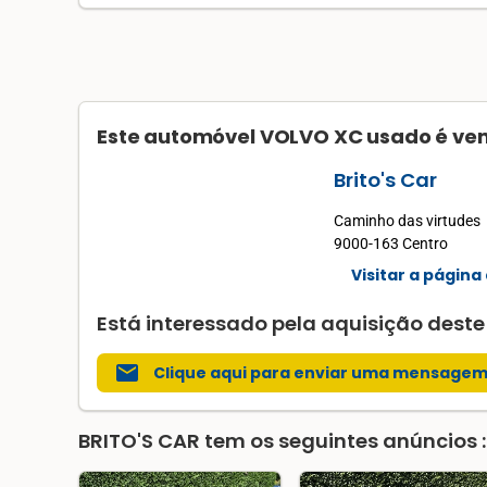
Este automóvel VOLVO XC usado é ven
Brito's Car
Caminho das virtudes
9000-163 Centro
Visitar a página 
Está interessado pela aquisição dest
mail
Clique aqui para enviar uma mensage
BRITO'S CAR
tem os seguintes anúncios :