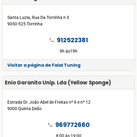
Santa Luzia, Rua Da Torrinha n 3
9050-525 Torrinha
912522381
call
9h ás19h
Visitar a página de Faial Tuning
Enio Garanito Unip. Lda (Yellow Sponge)
Estrada Dr. João Abel de Freitas nº 6 e nº 12
9000 Quinta Deão
969772660
call
8:00 às 19:00