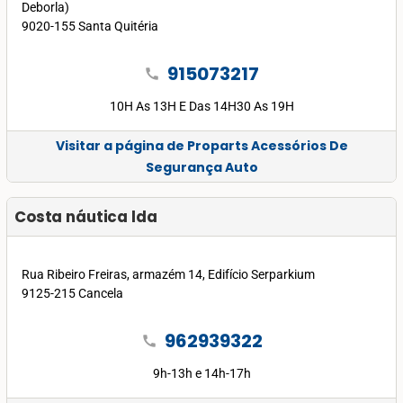
Deborla)
9020-155 Santa Quitéria
915073217
call
10H As 13H E Das 14H30 As 19H
Visitar a página de Proparts Acessórios De
Segurança Auto
Costa náutica lda
Rua Ribeiro Freiras, armazém 14, Edifício Serparkium
9125-215 Cancela
962939322
call
9h-13h e 14h-17h