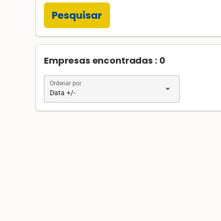
Pesquisar
Empresas encontradas : 0
Ordenar por
arrow_drop_down
Data +/-