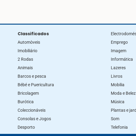
Classificados
Electrodomés
Automòveis
Emprego
Imobiliário
Imagem
2 Rodas
Informática
Animais
Lazeres
Barcos e pesca
Livros
Bébé e Puericultura
Mobilia
Bricolagem
Moda e Bele
Burótica
Música
Coleccionáveis
Plantas e ja
Consolas e Jogos
Som
Desporto
Telefonia