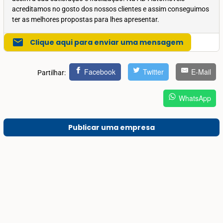
acreditamos no gosto dos nossos clientes e assim conseguimos
ter as melhores propostas para lhes apresentar.
mail
Clique aqui para enviar uma mensagem
Facebook
Twitter
E-Mail
Partilhar:
WhatsApp
Publicar uma empresa