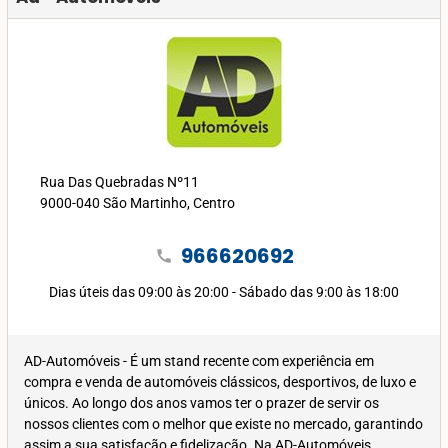
Rua Das Quebradas Nº11
9000-040 São Martinho, Centro
966620692
call
Dias úteis das 09:00 às 20:00 - Sábado das 9:00 às 18:00
AD-Automóveis - É um stand recente com experiência em
compra e venda de automóveis clássicos, desportivos, de luxo e
únicos. Ao longo dos anos vamos ter o prazer de servir os
nossos clientes com o melhor que existe no mercado, garantindo
assim a sua satisfação e fidelização. Na AD-Automóveis