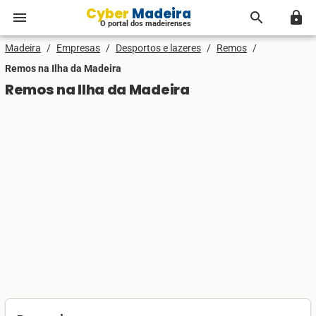
Cyber Madeira
menu
search
lock
O portal dos madeirenses
Madeira
/
Empresas
/
Desportos e lazeres
/
Remos
/
Remos na Ilha da Madeira
Remos na Ilha da Madeira