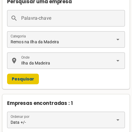
Persquisar uma empresa
search
Palavra-chave
Categoria
arrow_drop_down
Remos na Ilha da Madeira
Onde
location_on
arrow_drop_down
Ilha da Madeira
Pesquisar
Empresas encontradas : 1
Ordenar por
arrow_drop_down
Data +/-