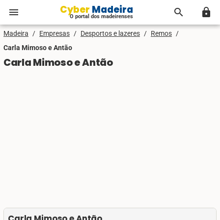
Cyber Madeira
menu
search
lock
O portal dos madeirenses
Madeira
/
Empresas
/
Desportos e lazeres
/
Remos
/
Carla Mimoso e Antão
Carla Mimoso e Antão
Carla Mimoso e Antão