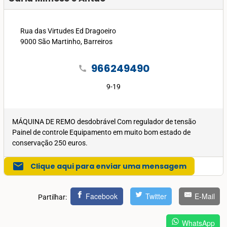
Rua das Virtudes Ed Dragoeiro
9000 São Martinho, Barreiros
966249490
call
9-19
MÁQUINA DE REMO desdobrável Com regulador de tensão
Painel de controle Equipamento em muito bom estado de
conservação 250 euros.
mail
Clique aqui para enviar uma mensagem
Facebook
Twitter
E-Mail
Partilhar:
WhatsApp