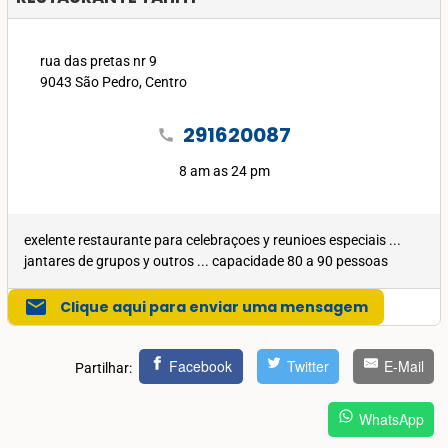
rua das pretas nr 9
9043 São Pedro, Centro
291620087
call
8 am as 24 pm
exelente restaurante para celebraçoes y reunioes especiais ...
jantares de grupos y outros ... capacidade 80 a 90 pessoas
mail
Clique aqui para enviar uma mensagem
Facebook
Twitter
E-Mail
Partilhar:
WhatsApp