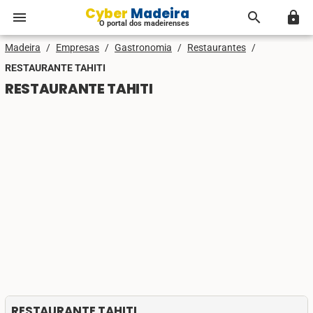
Cyber Madeira
menu
search
lock
O portal dos madeirenses
Madeira
/
Empresas
/
Gastronomia
/
Restaurantes
/
RESTAURANTE TAHITI
RESTAURANTE TAHITI
RESTAURANTE TAHITI