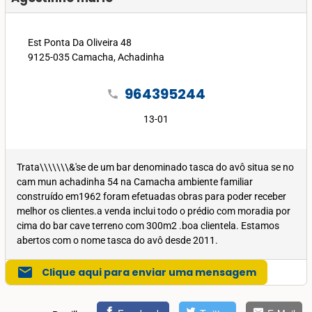
Est Ponta Da Oliveira 48
9125-035 Camacha, Achadinha
964395244
call
13-01
Trata\\\\\\\&'se de um bar denominado tasca do avô situa se no
cam mun achadinha 54 na Camacha ambiente familiar
construído em1962 foram efetuadas obras para poder receber
melhor os clientes.a venda inclui todo o prédio com moradia por
cima do bar cave terreno com 300m2 .boa clientela. Estamos
abertos com o nome tasca do avô desde 2011.
mail
Clique aqui para enviar uma mensagem