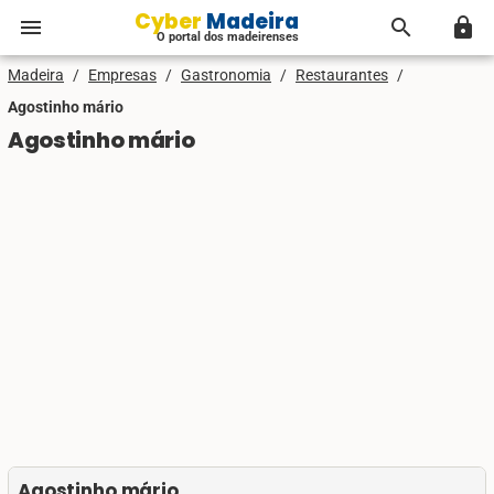
Cyber Madeira
menu
search
lock
O portal dos madeirenses
Madeira
/
Empresas
/
Gastronomia
/
Restaurantes
/
Agostinho mário
Agostinho mário
Agostinho mário