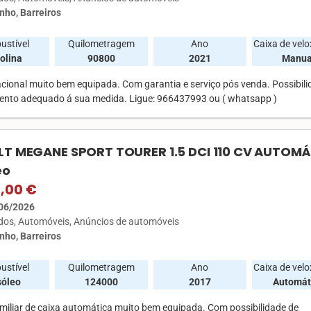
nho, Barreiros
ustível
Quilometragem
Ano
Caixa de vel
olina
90800
2021
Manua
acional muito bem equipada. Com garantia e serviço pós venda. Possibili
ento adequado á sua medida. Ligue: 966437993 ou ( whatsapp )
T MEGANE SPORT TOURER 1.5 DCI 110 CV AUTOM
eo
0,00 €
06/2026
ados
Automóveis
Anúncios de automóveis
nho, Barreiros
ustível
Quilometragem
Ano
Caixa de vel
sóleo
124000
2017
Automát
amiliar de caixa automática muito bem equipada. Com possibilidade de