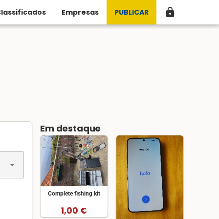
lock
lassificados
Empresas
PUBLICAR
Em destaque
arrow_drop_down
Complete fishing kit
1,00 €