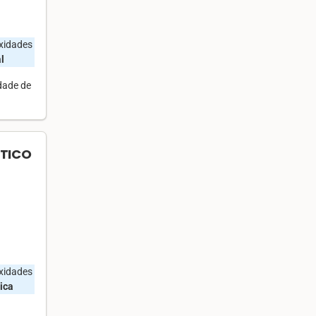
oxidades
l
dade de
ÁTICO
oxidades
ica