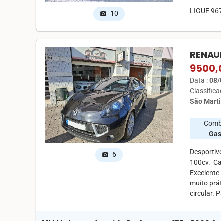
LIGUE 96
10
photo_camera
RENAUL
9500,
Data :
08/
Classific
São Mart
Comb
Gas
Desportiv
6
photo_camera
100cv. ️ C
Excelente
muito prá
circular. 