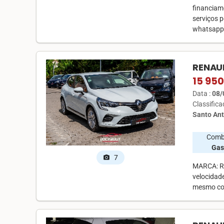
financiam
serviços 
whatsapp
RENAUL
15 950
Data :
08/
Classific
Santo Ant
Comb
Gas
7
photo_camera
MARCA: Re
velocidad
mesmo com