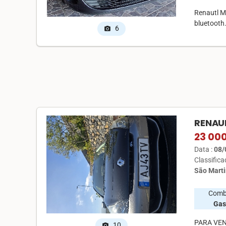
Renautl Me
bluetooth
6
photo_camera
RENAUL
23 00
Data :
08/
Classific
São Marti
Comb
Gas
PARA VEN
10
photo_camera