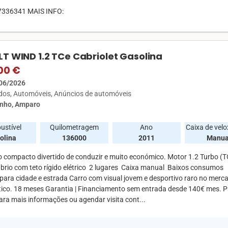
7336341 MAIS INFO:
T WIND 1.2 TCe Cabriolet Gasolina
00 €
06/2026
ados
Automóveis
Anúncios de automóveis
inho, Amparo
ustível
Quilometragem
Ano
Caixa de vel
olina
136000
2011
Manua
o compacto divertido de conduzir e muito económico. Motor 1.2 Turbo (T
abrio com teto rígido elétrico ️ 2 lugares ️ Caixa manual ️ Baixos consumos ️
 para cidade e estrada Carro com visual jovem e desportivo raro no merc
tico. 18 meses Garantia | Financiamento sem entrada desde 140€ mes. P
Para mais informações ou agendar visita cont...