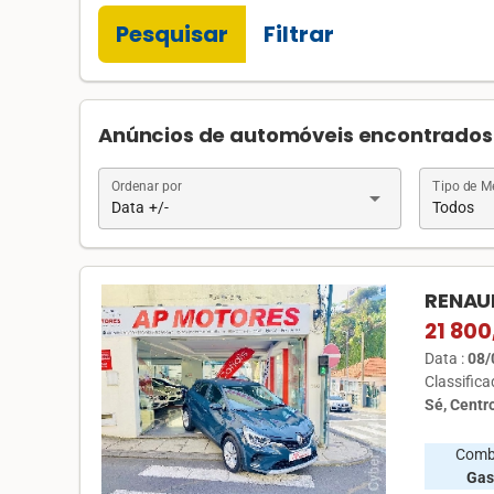
Pesquisar
Filtrar
Anúncios de automóveis encontrados 
Ordenar por
Tipo de 
arrow_drop_down
Data +/-
Todos
RENAUL
21 800
Data :
08/
Classific
Sé, Centr
Comb
Gas