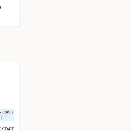
e
oxidades
l
S START