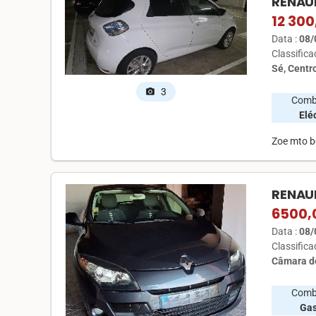
RENAUL
12 300
Data :
08/
Classific
Sé, Centr
3
photo_camera
Comb
Elé
Zoe mto b
RENAUL
6500,
Data :
08/
Classific
Câmara de
Comb
Ga