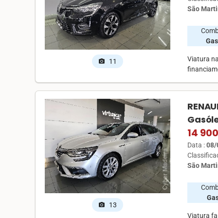
São Marti
Comb
Gas
Viatura n
11
photo_camera
financiam
RENAUL
Gasól
14 90
Data :
08/
Classific
São Marti
Comb
Ga
13
photo_camera
Viatura f