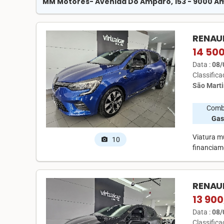
MM Motores
- Avenida Do Amparo, 153 - 9000 
RENAUL
14 50
Data :
08/
Classific
São Marti
Comb
Gas
Viatura m
10
photo_camera
financiam
RENAUL
13 900
Data :
08/
Classific