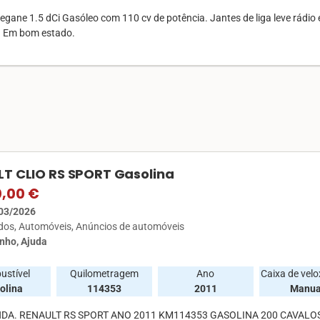
gane 1.5 dCi Gasóleo com 110 cv de potência. Jantes de liga leve rádio 
. Em bom estado.
T CLIO RS SPORT Gasolina
0,00 €
03/2026
ados
Automóveis
Anúncios de automóveis
nho, Ajuda
ustível
Quilometragem
Ano
Caixa de vel
olina
114353
2011
Manua
DA. RENAULT RS SPORT ANO 2011 KM114353 GASOLINA 200 CAVALO