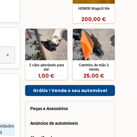
HONOR Magic8 lite
200,00 €
arrow_drop_down
2 cães adoráveis para
Carrinho de mão à
dar
venda
1,00 €
25,00 €
Grátis ! Venda o seu automóvel
Peças e Acessórios
Anúncios de automóveis
oxidades
l