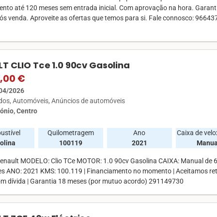
ento até 120 meses sem entrada inicial. Com aprovação na hora. Garant
pós venda. Aproveite as ofertas que temos para si. Fale connosco: 9664
T CLIO Tce 1.0 90cv Gasolina
,00 €
04/2026
ados
Automóveis
Anúncios de automóveis
ónio, Centro
ustível
Quilometragem
Ano
Caixa de vel
olina
100119
2021
Manua
nault MODELO: Clio TCe MOTOR: 1.0 90cv Gasolina CAIXA: Manual de 
es ANO: 2021 KMS: 100.119 | Financiamento no momento | Aceitamos r
 dívida | Garantia 18 meses (por mutuo acordo) 291149730