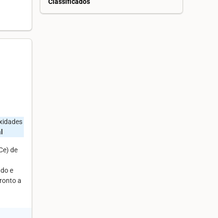
Classificados
oxidades
l
Ce) de
ado e
ronto a