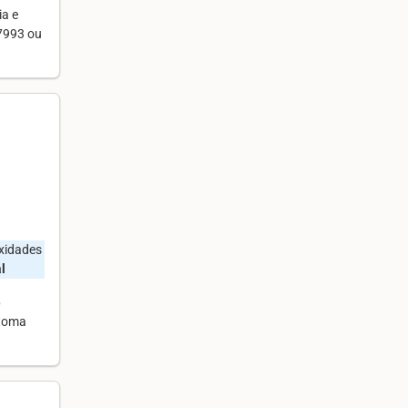
ia e
37993 ou
oxidades
l
6
etoma