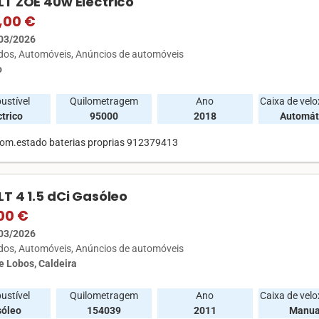
T ZOE 40w Eléctrico
,00 €
03/2026
ados
Automóveis
Anúncios de automóveis
o
ustível
Quilometragem
Ano
Caixa de vel
ctrico
95000
2018
Automát
om.estado baterias proprias 912379413
T 4 1.5 dCi Gasóleo
00 €
03/2026
ados
Automóveis
Anúncios de automóveis
 Lobos, Caldeira
ustível
Quilometragem
Ano
Caixa de vel
sóleo
154039
2011
Manua