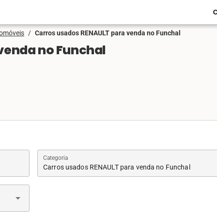
C
tomóveis
/
Carros usados RENAULT para venda no Funchal
venda no Funchal
Categoria
Carros usados RENAULT para venda no Funchal
arrow_drop_down