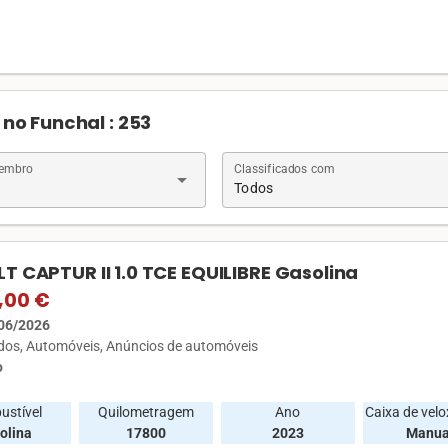
no Funchal : 253
Membro
Classificados com
arrow_drop_down
Todos
T CAPTUR II 1.0 TCE EQUILIBRE Gasolina
,00 €
06/2026
ados
Automóveis
Anúncios de automóveis
o
ustível
Quilometragem
Ano
Caixa de vel
olina
17800
2023
Manua