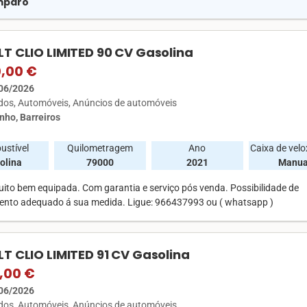
Amparo
T CLIO LIMITED 90 CV Gasolina
0,00 €
06/2026
ados
Automóveis
Anúncios de automóveis
nho, Barreiros
ustível
Quilometragem
Ano
Caixa de vel
olina
79000
2021
Manua
uito bem equipada. Com garantia e serviço pós venda. Possibilidade de
ento adequado á sua medida. Ligue: 966437993 ou ( whatsapp )
T CLIO LIMITED 91 CV Gasolina
,00 €
06/2026
ados
Automóveis
Anúncios de automóveis