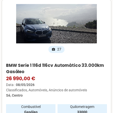
27
photo_camera
BMW Serie 1 116d 116cv Automático 33.000km
Gasóleo
26 990,00 €
Data :
08/05/2026
Classificados
Automóveis
Anúncios de automóveis
Sé, Centro
Combustível
Quilometragem
Gasóleo
33000