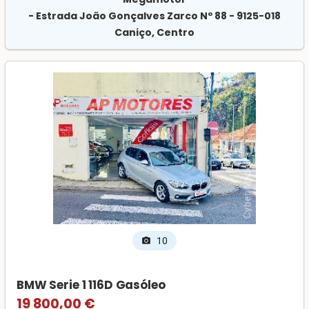
- Estrada João Gonçalves Zarco Nº 88 - 9125-018
Caniço, Centro
10
photo_camera
BMW Serie 1 116D Gasóleo
19 800,00 €