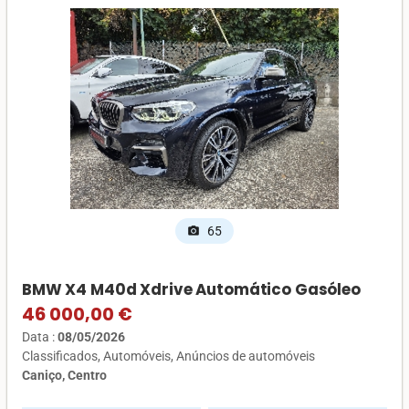
65
photo_camera
BMW X4 M40d Xdrive Automático Gasóleo
46 000,00 €
Data :
08/05/2026
Classificados
Automóveis
Anúncios de automóveis
Caniço, Centro