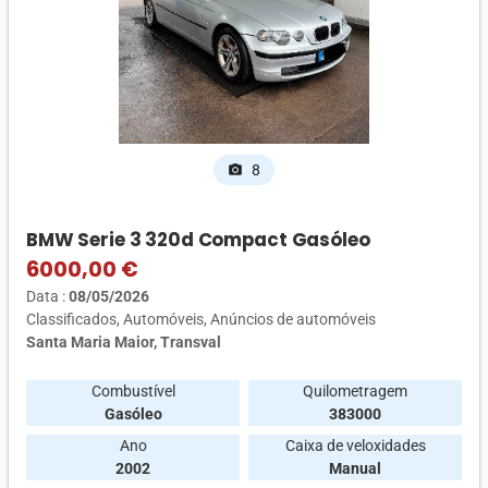
8
photo_camera
BMW Serie 3 320d Compact Gasóleo
6000,00 €
Data :
08/05/2026
Classificados
Automóveis
Anúncios de automóveis
Santa Maria Maior, Transval
Combustível
Quilometragem
Gasóleo
383000
Ano
Caixa de veloxidades
2002
Manual