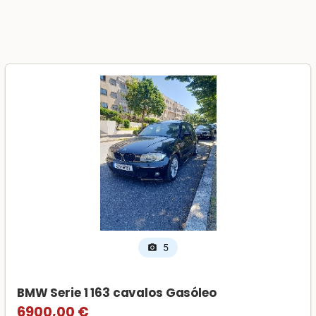
5
photo_camera
BMW Serie 1 163 cavalos Gasóleo
6900,00 €