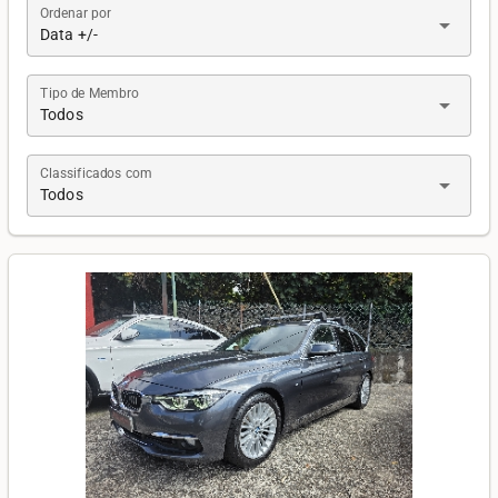
Ordenar por
arrow_drop_down
Data +/-
Tipo de Membro
arrow_drop_down
Todos
Classificados com
arrow_drop_down
Todos