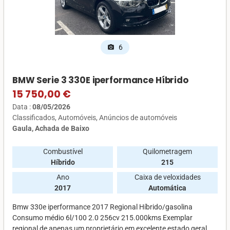
6
photo_camera
BMW Serie 3 330E iperformance Híbrido
15 750,00 €
Data :
08/05/2026
Classificados
Automóveis
Anúncios de automóveis
Gaula, Achada de Baixo
Combustível
Quilometragem
Híbrido
215
Ano
Caixa de veloxidades
2017
Automática
Bmw 330e iperformance 2017 Regional Híbrido/gasolina
Consumo médio 6l/100 2.0 256cv 215.000kms Exemplar
regional de apenas um proprietário em excelente estado geral