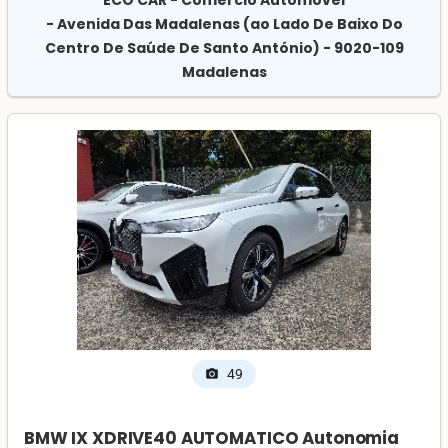
ECO CAR - Comercio Automóvel
- Avenida Das Madalenas (ao Lado De Baixo Do
Centro De Saúde De Santo António) - 9020-109
Madalenas
49
photo_camera
BMW IX XDRIVE40 AUTOMATICO Autonomia