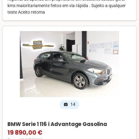
kms maioritariamente feitos em via rápida . Sujeito a qualquer
teste Aceito retoma
14
photo_camera
BMW Serie 1 116 i Advantage Gasolina
19 890,00 €