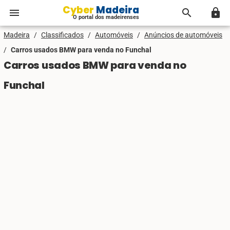
Cyber Madeira
menu
search
lock
O portal dos madeirenses
Madeira
/
Classificados
/
Automóveis
/
Anúncios de automóveis
/
Carros usados BMW para venda no Funchal
Carros usados BMW para venda no
Funchal