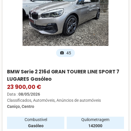
45
photo_camera
BMW Serie 2 216d GRAN TOURER LINE SPORT 7
LUGARES Gasóleo
23 900,00 €
Data :
08/05/2026
Classificados
Automóveis
Anúncios de automóveis
Caniço, Centro
Combustível
Quilometragem
Gasóleo
142000