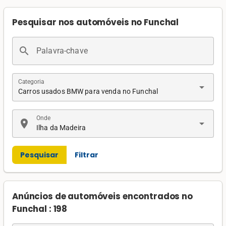
Pesquisar nos automóveis no Funchal
search
Palavra-chave
Categoria
arrow_drop_down
Carros usados BMW para venda no Funchal
Onde
location_on
arrow_drop_down
Ilha da Madeira
Pesquisar
Filtrar
Anúncios de automóveis encontrados no
Funchal : 198