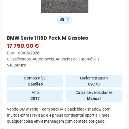
2
photo_camera
BMW Serie 1 116D Pack M Gasóleo
17 750,00 €
Data :
08/06/2026
Classificados
Automóveis
Anúncios de automóveis
Sé, Centro
Combustível
Quilometragem
Gasóleo
69770
Ano
Caixa de veloxidades
2017
Manual
Vendo BMW serie 1 com pack M e pack black shadow com
muitos extras revisao e 4 pneus continental sport a 1 mes
qualquer coisa envie mensagem com contato obrigado.