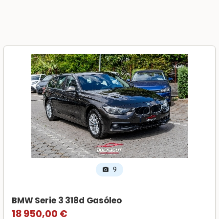
9
photo_camera
BMW Serie 3 318d Gasóleo
18 950,00 €