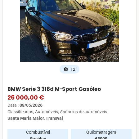
12
photo_camera
BMW Serie 3 318d M-Sport Gasóleo
26 000,00 €
Data :
08/05/2026
Classificados
Automóveis
Anúncios de automóveis
Santa Maria Maior, Transval
Combustível
Quilometragem
Gasóleo
65000