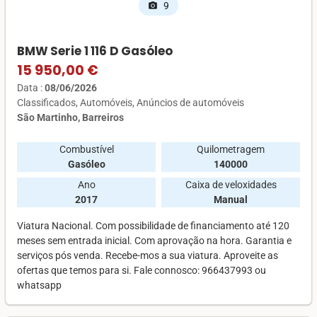
9
photo_camera
BMW Serie 1 116 D Gasóleo
15 950,00 €
Data :
08/06/2026
Classificados
Automóveis
Anúncios de automóveis
São Martinho, Barreiros
Combustível
Quilometragem
Gasóleo
140000
Ano
Caixa de veloxidades
2017
Manual
Viatura Nacional. Com possibilidade de financiamento até 120
meses sem entrada inicial. Com aprovação na hora. Garantia e
serviços pós venda. Recebe-mos a sua viatura. Aproveite as
ofertas que temos para si. Fale connosco: 966437993 ou
whatsapp