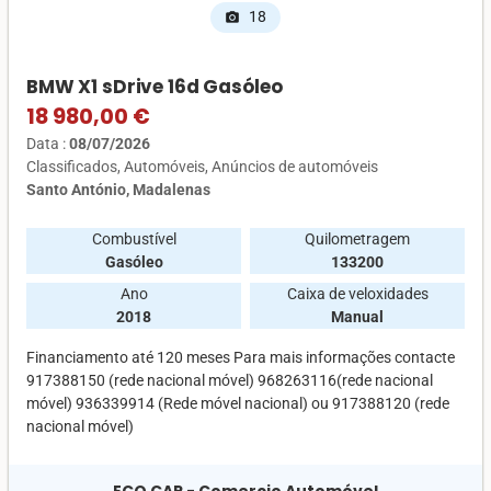
18
photo_camera
BMW X1 sDrive 16d Gasóleo
18 980,00 €
Data :
08/07/2026
Classificados
Automóveis
Anúncios de automóveis
Santo António, Madalenas
Combustível
Quilometragem
Gasóleo
133200
Ano
Caixa de veloxidades
2018
Manual
Financiamento até 120 meses Para mais informações contacte
917388150 (rede nacional móvel) 968263116(rede nacional
móvel) 936339914 (Rede móvel nacional) ou 917388120 (rede
nacional móvel)