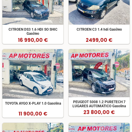
CITROEN DS3 1.6 HDI SO SHIC
CITROEN C3 1.4 hdi Gasóleo
Gasóleo
16 990,00 €
2499,00 €
PEUGEOT 5008 1.2 PURETECH 7
TOYOTA AYGO X-PLAY 1.0 Gasolina
LUGARES AUTOMATICO Gasolina
23 800,00 €
11 900,00 €