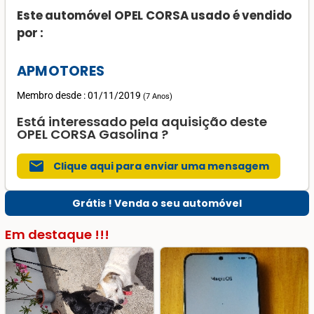
Este automóvel OPEL CORSA usado é vendido
por :
APMOTORES
Membro desde : 01/11/2019
(
7 Anos
)
Está interessado pela aquisição deste
OPEL CORSA Gasolina ?
mail
Clique aqui para enviar uma mensagem
Grátis ! Venda o seu automóvel
Em destaque !!!