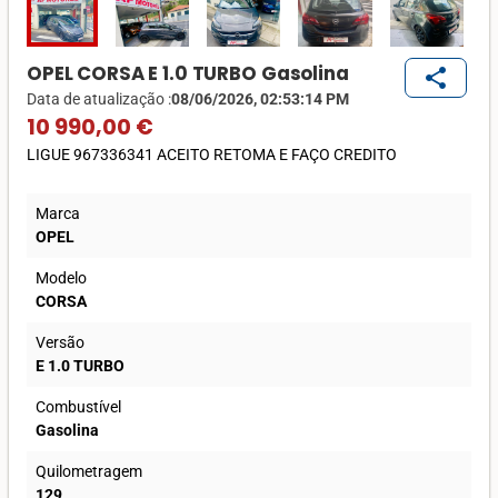
OPEL CORSA E 1.0 TURBO Gasolina
share
Data de atualização :
08/06/2026, 02:53:14 PM
10 990,00 €
LIGUE 967336341 ACEITO RETOMA E FAÇO CREDITO
Marca
OPEL
Modelo
CORSA
Versão
E 1.0 TURBO
Combustível
Gasolina
Quilometragem
129