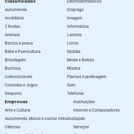
Classificados
Electrodomésticos
Automòveis
Emprego
Imobiliário
Imagem
2 Rodas
Informática
Animais
Lazeres
Barcos e pesca
Livros
Bébé e Puericultura
Mobilia
Bricolagem
Moda e Beleza
Burótica
Música
Coleccionáveis
Plantas e jardinagem
Consolas e Jogos
Som
Desporto
Telefonia
Empresas
Instituições
Arte e Cultura
Internet e Computadores
Automóveis, Motos e outros Veículos
Saúde
Ciências
Serviços