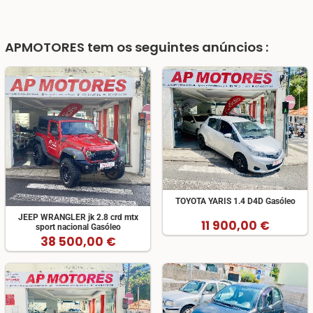
APMOTORES
tem os seguintes anúncios :
TOYOTA YARIS 1.4 D4D Gasóleo
JEEP WRANGLER jk 2.8 crd mtx
11 900,00 €
sport nacional Gasóleo
38 500,00 €