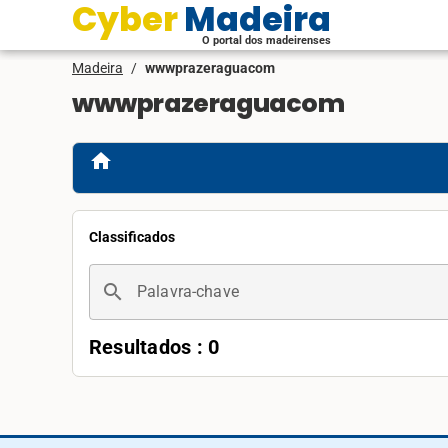
Cyber Madeira
O portal dos madeirenses
Madeira
/
wwwprazeraguacom
wwwprazeraguacom
home
Classificados
search
Palavra-chave
Resultados : 0