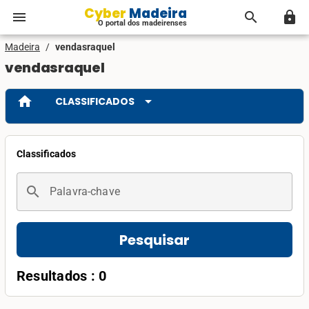
Cyber Madeira
menu
search
lock
O portal dos madeirenses
Madeira
/
vendasraquel
vendasraquel
home
arrow_drop_down
CLASSIFICADOS
Classificados
search
Palavra-chave
Pesquisar
Resultados : 0