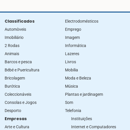
Classificados
Electrodomésticos
Automòveis
Emprego
Imobiliário
Imagem
2 Rodas
Informática
Animais
Lazeres
Barcos e pesca
Livros
Bébé e Puericultura
Mobilia
Bricolagem
Moda e Beleza
Burótica
Música
Coleccionáveis
Plantas e jardinagem
Consolas e Jogos
Som
Desporto
Telefonia
Empresas
Instituições
Arte e Cultura
Internet e Computadores