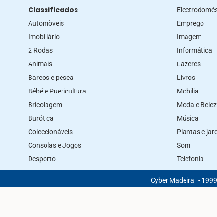
Classificados
Electrodomés
Automòveis
Emprego
Imobiliário
Imagem
2 Rodas
Informática
Animais
Lazeres
Barcos e pesca
Livros
Bébé e Puericultura
Mobilia
Bricolagem
Moda e Bele
Burótica
Música
Coleccionáveis
Plantas e ja
Consolas e Jogos
Som
Desporto
Telefonia
Cyber Madeira
- 1999