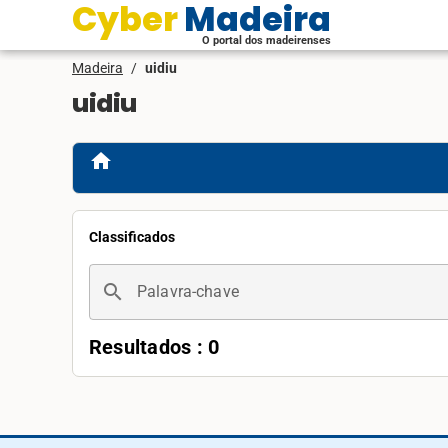
Cyber Madeira
O portal dos madeirenses
Madeira
/
uidiu
uidiu
home
Classificados
search
Palavra-chave
Resultados : 0