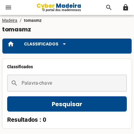
Cyber Madeira
menu
search
lock
O portal dos madeirenses
Madeira
/
tomasmz
tomasmz
home
arrow_drop_down
CLASSIFICADOS
Classificados
search
Palavra-chave
Pesquisar
Resultados : 0