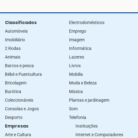
Classificados
Electrodomésticos
Automòveis
Emprego
Imobiliário
Imagem
2 Rodas
Informática
Animais
Lazeres
Barcos e pesca
Livros
Bébé e Puericultura
Mobilia
Bricolagem
Moda e Beleza
Burótica
Música
Coleccionáveis
Plantas e jardinagem
Consolas e Jogos
Som
Desporto
Telefonia
Empresas
Instituições
Arte e Cultura
Internet e Computadores