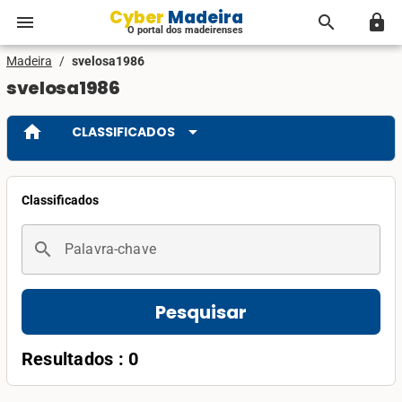
Cyber Madeira
menu
search
lock
O portal dos madeirenses
Madeira
/
svelosa1986
svelosa1986
home
arrow_drop_down
CLASSIFICADOS
Classificados
search
Palavra-chave
Pesquisar
Resultados : 0