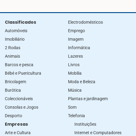
Classificados
Electrodomésticos
Automòveis
Emprego
Imobiliário
Imagem
2 Rodas
Informática
Animais
Lazeres
Barcos e pesca
Livros
Bébé e Puericultura
Mobilia
Bricolagem
Moda e Beleza
Burótica
Música
Coleccionáveis
Plantas e jardinagem
Consolas e Jogos
Som
Desporto
Telefonia
Empresas
Instituições
Arte e Cultura
Internet e Computadores