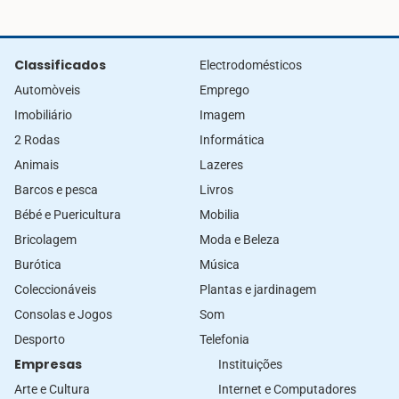
Classificados
Electrodomésticos
Automòveis
Emprego
Imobiliário
Imagem
2 Rodas
Informática
Animais
Lazeres
Barcos e pesca
Livros
Bébé e Puericultura
Mobilia
Bricolagem
Moda e Beleza
Burótica
Música
Coleccionáveis
Plantas e jardinagem
Consolas e Jogos
Som
Desporto
Telefonia
Empresas
Instituições
Arte e Cultura
Internet e Computadores