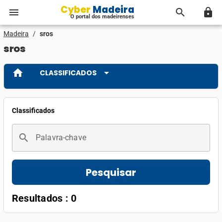
Cyber Madeira
menu
search
lock
O portal dos madeirenses
Madeira
/
sros
sros
home
arrow_drop_down
CLASSIFICADOS
Classificados
search
Palavra-chave
Pesquisar
Resultados : 0