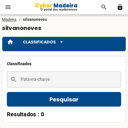
Cyber Madeira
menu
search
lock
O portal dos madeirenses
Madeira
/
silvanoneves
silvanoneves
home
arrow_drop_down
CLASSIFICADOS
Classificados
search
Palavra-chave
Pesquisar
Resultados : 0