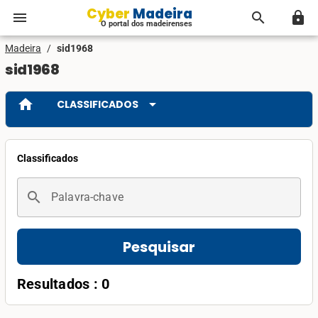
Cyber Madeira
menu
search
lock
O portal dos madeirenses
Madeira
/
sid1968
sid1968
home
arrow_drop_down
CLASSIFICADOS
Classificados
search
Palavra-chave
Pesquisar
Resultados : 0