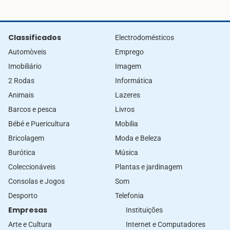
Classificados
Electrodomésticos
Automòveis
Emprego
Imobiliário
Imagem
2 Rodas
Informática
Animais
Lazeres
Barcos e pesca
Livros
Bébé e Puericultura
Mobilia
Bricolagem
Moda e Beleza
Burótica
Música
Coleccionáveis
Plantas e jardinagem
Consolas e Jogos
Som
Desporto
Telefonia
Empresas
Instituições
Arte e Cultura
Internet e Computadores