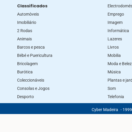
Classificados
Electrodomés
Automòveis
Emprego
Imobiliário
Imagem
2 Rodas
Informática
Animais
Lazeres
Barcos e pesca
Livros
Bébé e Puericultura
Mobilia
Bricolagem
Moda e Bele
Burótica
Música
Coleccionáveis
Plantas e ja
Consolas e Jogos
Som
Desporto
Telefonia
Cyber Madeira
- 1999