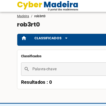
Cyber Madeira
O portal dos madeirenses
Madeira
/
rob3rt0
rob3rt0
home
arrow_drop_down
CLASSIFICADOS
Classificados
search
Palavra-chave
Resultados : 0