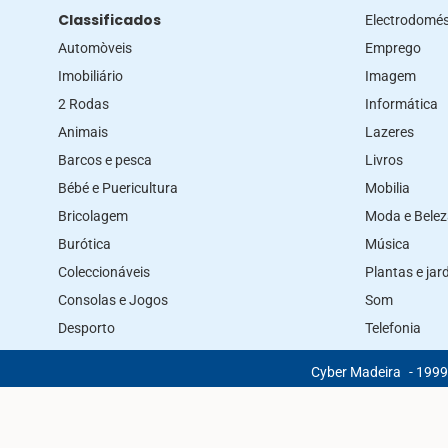
Classificados
Electrodomés
Automòveis
Emprego
Imobiliário
Imagem
2 Rodas
Informática
Animais
Lazeres
Barcos e pesca
Livros
Bébé e Puericultura
Mobilia
Bricolagem
Moda e Bele
Burótica
Música
Coleccionáveis
Plantas e ja
Consolas e Jogos
Som
Desporto
Telefonia
Cyber Madeira
- 1999