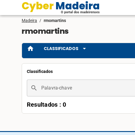
Cyber Madeira
O portal dos madeirenses
Madeira
/
rmomartins
rmomartins
home
arrow_drop_down
CLASSIFICADOS
Classificados
search
Palavra-chave
Resultados : 0