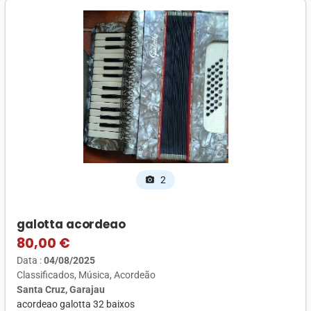
2
photo_camera
galotta acordeao
80,00 €
Data :
04/08/2025
Classificados
Música
Acordeão
Santa Cruz, Garajau
acordeao galotta 32 baixos