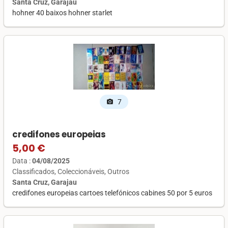
Santa Cruz, Garajau
hohner 40 baixos hohner starlet
7
photo_camera
credifones europeias
5,00 €
Data :
04/08/2025
Classificados
Coleccionáveis
Outros
Santa Cruz, Garajau
credifones europeias cartoes telefónicos cabines 50 por 5 euros