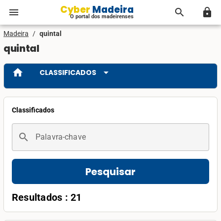
Cyber Madeira
menu
search
lock
O portal dos madeirenses
Madeira
/
quintal
quintal
home
arrow_drop_down
CLASSIFICADOS
Classificados
search
Palavra-chave
Pesquisar
Resultados : 21