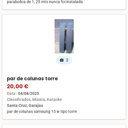
parabolica de 1, 25 mts nunca foi instalada
2
photo_camera
par de colunas torre
20,00 €
Data :
04/08/2025
Classificados
Música
Karaoke
Santa Cruz, Garajau
par de colunas samsung 15 w tipo torre