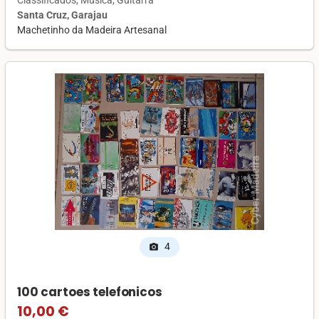
Santa Cruz, Garajau
Machetinho da Madeira Artesanal
4
photo_camera
100 cartoes telefonicos
10,00 €