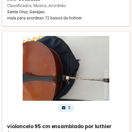
Classificados
Música
Acordeão
Santa Cruz, Garajau
mala para acordeao 72 baixos da hohner
5
photo_camera
violoncelo 95 cm ensamblado por luthier