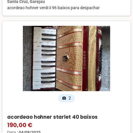
Santa Cruz, Garajau
acordeao hohner verdi ii 96 baixos para despachar
2
photo_camera
acordeao hohner starlet 40 baixos
190,00 €
Data :
04/08/2025