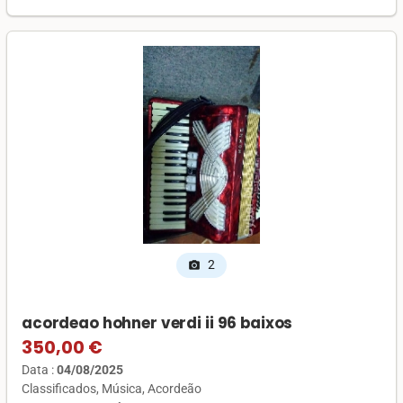
2
photo_camera
acordeao hohner verdi ii 96 baixos
350,00 €
Data :
04/08/2025
Classificados
Música
Acordeão