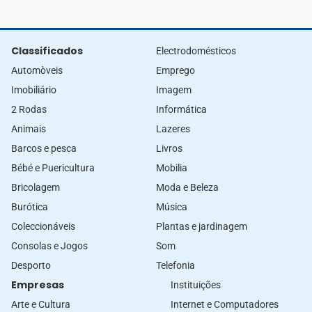
Classificados
Electrodomésticos
Automòveis
Emprego
Imobiliário
Imagem
2 Rodas
Informática
Animais
Lazeres
Barcos e pesca
Livros
Bébé e Puericultura
Mobilia
Bricolagem
Moda e Beleza
Burótica
Música
Coleccionáveis
Plantas e jardinagem
Consolas e Jogos
Som
Desporto
Telefonia
Empresas
Instituições
Arte e Cultura
Internet e Computadores