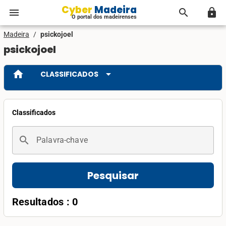
Cyber Madeira
menu
search
lock
O portal dos madeirenses
Madeira
/
psickojoel
psickojoel
home
arrow_drop_down
CLASSIFICADOS
Classificados
search
Palavra-chave
Pesquisar
Resultados : 0