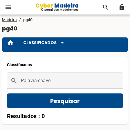
Cyber Madeira
menu
search
lock
O portal dos madeirenses
Madeira
/
pg40
pg40
home
arrow_drop_down
CLASSIFICADOS
Classificados
search
Palavra-chave
Pesquisar
Resultados : 0