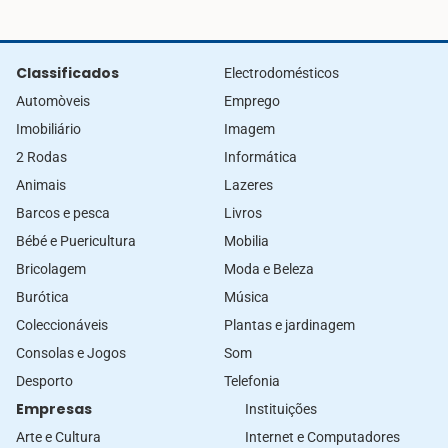
Classificados
Electrodomésticos
Automòveis
Emprego
Imobiliário
Imagem
2 Rodas
Informática
Animais
Lazeres
Barcos e pesca
Livros
Bébé e Puericultura
Mobilia
Bricolagem
Moda e Beleza
Burótica
Música
Coleccionáveis
Plantas e jardinagem
Consolas e Jogos
Som
Desporto
Telefonia
Empresas
Instituições
Arte e Cultura
Internet e Computadores