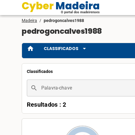
Cyber Madeira
O portal dos madeirenses
Madeira
/
pedrogoncalves1988
pedrogoncalves1988
home
arrow_drop_down
CLASSIFICADOS
Classificados
search
Palavra-chave
Resultados : 2