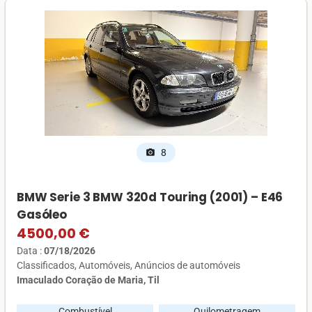
8
photo_camera
BMW Serie 3 BMW 320d Touring (2001) – E46
Gasóleo
4500,00 €
Data :
07/18/2026
Classificados
Automóveis
Anúncios de automóveis
Imaculado Coração de Maria, Til
Combustível
Quilometragem