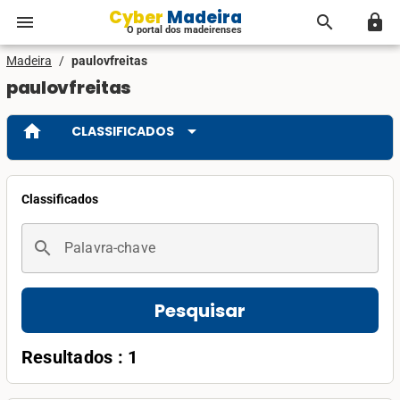
Cyber Madeira
menu
search
lock
O portal dos madeirenses
Madeira
/
paulovfreitas
paulovfreitas
home
arrow_drop_down
CLASSIFICADOS
Classificados
search
Palavra-chave
Pesquisar
Resultados : 1