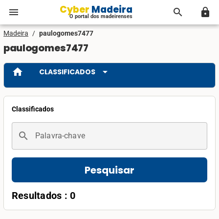
Cyber Madeira
menu
search
lock
O portal dos madeirenses
Madeira
/
paulogomes7477
paulogomes7477
home
arrow_drop_down
CLASSIFICADOS
Classificados
search
Palavra-chave
Pesquisar
Resultados : 0