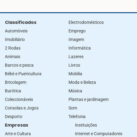
Classificados
Electrodomésticos
Automòveis
Emprego
Imobiliário
Imagem
2 Rodas
Informática
Animais
Lazeres
Barcos e pesca
Livros
Bébé e Puericultura
Mobilia
Bricolagem
Moda e Beleza
Burótica
Música
Coleccionáveis
Plantas e jardinagem
Consolas e Jogos
Som
Desporto
Telefonia
Empresas
Instituições
Arte e Cultura
Internet e Computadores