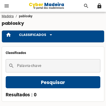
Cyber Madeira
menu
search
lock
O portal dos madeirenses
Madeira
/
pablosky
pablosky
home
arrow_drop_down
CLASSIFICADOS
Classificados
search
Palavra-chave
Pesquisar
Resultados : 0