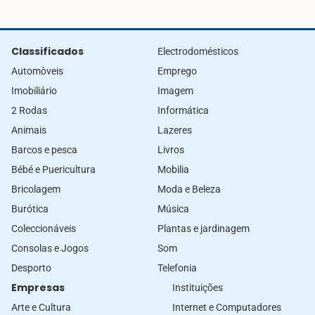
Classificados
Electrodomésticos
Automòveis
Emprego
Imobiliário
Imagem
2 Rodas
Informática
Animais
Lazeres
Barcos e pesca
Livros
Bébé e Puericultura
Mobilia
Bricolagem
Moda e Beleza
Burótica
Música
Coleccionáveis
Plantas e jardinagem
Consolas e Jogos
Som
Desporto
Telefonia
Empresas
Instituições
Arte e Cultura
Internet e Computadores