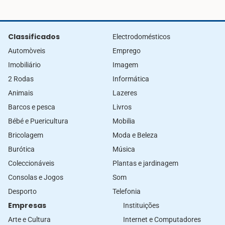
Classificados
Electrodomésticos
Automòveis
Emprego
Imobiliário
Imagem
2 Rodas
Informática
Animais
Lazeres
Barcos e pesca
Livros
Bébé e Puericultura
Mobilia
Bricolagem
Moda e Beleza
Burótica
Música
Coleccionáveis
Plantas e jardinagem
Consolas e Jogos
Som
Desporto
Telefonia
Empresas
Instituições
Arte e Cultura
Internet e Computadores