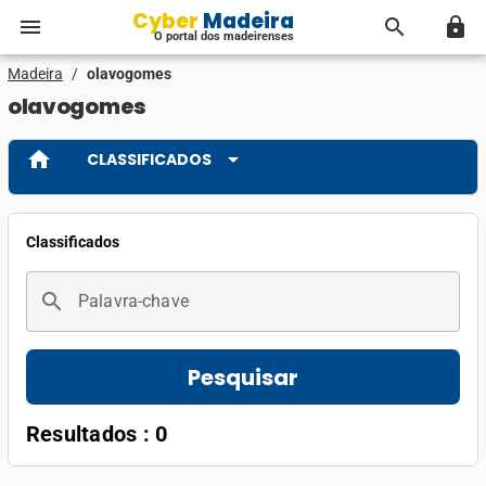
Cyber Madeira
menu
search
lock
O portal dos madeirenses
Madeira
/
olavogomes
olavogomes
home
arrow_drop_down
CLASSIFICADOS
Classificados
search
Palavra-chave
Pesquisar
Resultados : 0