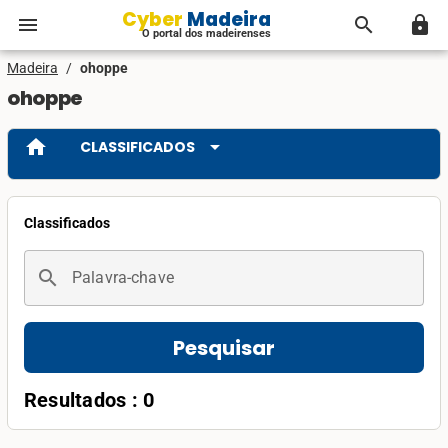
Cyber Madeira
menu
search
lock
O portal dos madeirenses
Madeira
/
ohoppe
ohoppe
home
arrow_drop_down
CLASSIFICADOS
Classificados
search
Palavra-chave
Pesquisar
Resultados : 0