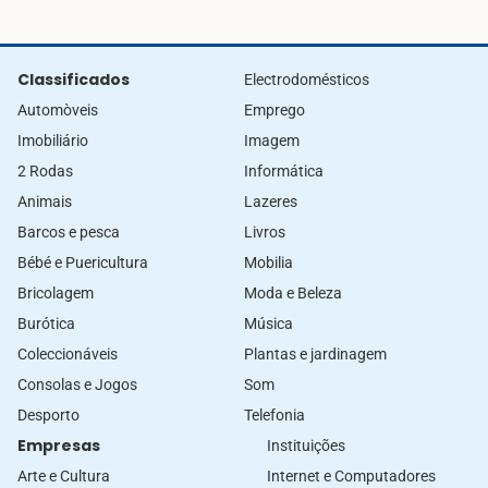
Classificados
Electrodomésticos
Automòveis
Emprego
Imobiliário
Imagem
2 Rodas
Informática
Animais
Lazeres
Barcos e pesca
Livros
Bébé e Puericultura
Mobilia
Bricolagem
Moda e Beleza
Burótica
Música
Coleccionáveis
Plantas e jardinagem
Consolas e Jogos
Som
Desporto
Telefonia
Empresas
Instituições
Arte e Cultura
Internet e Computadores