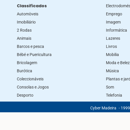
Classificados
Electrodomés
Automòveis
Emprego
Imobiliário
Imagem
2 Rodas
Informática
Animais
Lazeres
Barcos e pesca
Livros
Bébé e Puericultura
Mobilia
Bricolagem
Moda e Bele
Burótica
Música
Coleccionáveis
Plantas e ja
Consolas e Jogos
Som
Desporto
Telefonia
Cyber Madeira
- 1999