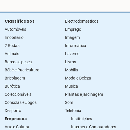
Classificados
Electrodomésticos
Automòveis
Emprego
Imobiliário
Imagem
2 Rodas
Informática
Animais
Lazeres
Barcos e pesca
Livros
Bébé e Puericultura
Mobilia
Bricolagem
Moda e Beleza
Burótica
Música
Coleccionáveis
Plantas e jardinagem
Consolas e Jogos
Som
Desporto
Telefonia
Empresas
Instituições
Arte e Cultura
Internet e Computadores