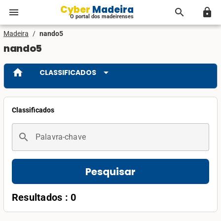
Cyber Madeira
menu
search
lock
O portal dos madeirenses
Madeira
/
nando5
nando5
home
arrow_drop_down
CLASSIFICADOS
Classificados
search
Palavra-chave
Pesquisar
Resultados : 0